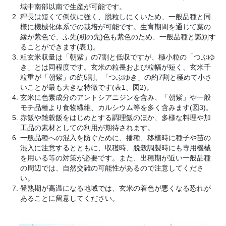
域中南部以南で生産が可能です。
稈長は短くて倒伏に強く、脱粒しにくいため、一般品種と同
様に機械化体系での栽培が可能です。生育期間を通じて葉の
縁が紫色で、ふ先(籾の先)色も紫色のため、一般品種と識別す
ることができます(表1)。
粗玄米収量は「朝紫」の7割と低収ですが、極小粒の「つぶゆ
き」とは同程度です。玄米の粒長および粒幅が短く、玄米千
粒重が「朝紫」の約5割、「つぶゆき」の約7割と極めて小さ
いことが最も大きな特徴です(表1、図2)。
玄米に色素成分のアントシアニジンを含み、「朝紫」や一般
モチ品種より食物繊維、カルシウム等を多く含みます(図3)。
赤飯や雑穀飯をはじめとする調理飯のほか、多様な料理や加
工品の素材としての利用が期待されます。
一般品種への混入を防ぐために、播種、移植時に種子や苗の
混入に注意するとともに、収穫時、脱穀調製時にも専用機械
を用いる等の対策が必要です。また、出穂期が近い一般品種
の周辺では、自然交雑の可能性があるので注意してくださ
い。
登熟期が高温になる地域では、玄米の着色が悪くなる恐れが
あることに留意してください。