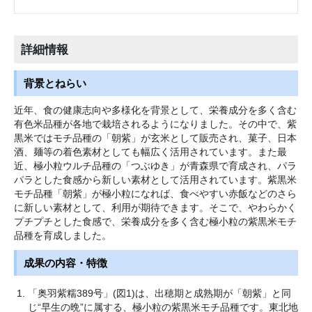
詳細情報
背景とねらい
近年、食の健康志向や多様化を背景として、栄養成分を多く含む
有色米品種が各地で栽培されるようになりました。その中で、紫
黒米ではモチ品種の「朝紫」が玄米として販売され、菓子、日本
酒、麺等の着色素材としても幅広く活用されています。また最
近、極小粒ウルチ品種の「つぶゆき」が青森県で育成され、パラ
パラとした食感から新しい素材として活用されています。紫黒米
モチ品種「朝紫」が極小粒になれば、食べやすい赤飯などのさら
に新しい素材として、利用が期待できます。そこで、やわらかく
プチプチとした食感で、栄養成分を多く含む極小粒の紫黒米モチ
品種を育成しました。
成果の内容・特徴
「奥羽紫糯389号」(図1)は、出穂期と成熟期が「朝紫」と同
じ“早生の晩”に属する、極小粒の紫黒米モチ品種です。東北地