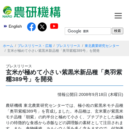
English
ホーム
プレスリリース・広報
プレスリリース
東北農業研究センター
玄米が極めて小さい紫黒米新品種「奥羽紫糯389号」を開発
プレスリリース
玄米が極めて小さい紫黒米新品種「奥羽紫
糯389号」を開発
情報公開日:2008年9月18日 (木曜日)
農研機構 東北農業研究センターでは、極小粒の紫黒米モチ品種
「奥羽紫糯389号」を育成しました。本品種は、玄米重が紫黒米
モチ品種「朝紫」の約半分と極めて小さく、プチプチとした歯触
りの特徴的な食感から赤飯などの調理飯の素材として注目されま
す。また、食物繊維、カルシウム等を多く含みますので、付加価