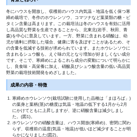
冬にハウスを開放し、収穫前のハウス内気温・地温を低く保つ寒
締め栽培で、冬作のホウレンソウ、コマツナなど葉菜類の糖・ビ
タミン含量は高まります。この栽培法は冬のハウスを有効に活用
し高品質な野菜を生産できることから、北東北(岩手、秋田、青
森)を中心に普及しています。一方、野菜に含まれる硝酸は、幼
児が過剰に摂取した場合、健康に害を及ぼすことがあるため、そ
の含量を低減する技術が求められています。またホウレンソウに
含まれるシュウ酸も、えぐ味の元となり増加が好ましくない成分
です。そこで、寒締めによるこれら成分の変動について明らかに
し、良食味・高栄養に加え、硝酸及びシュウ酸含量の低い高品質
野菜の栽培技術開発をめざしました。
成果の内容・特徴
寒締めホウレンソウ(栽培試験に使用した品種は「まほろば」)
の葉身と葉柄(茎)の糖度は気温・地温の低下する1月から2月
にかけてともに上昇しますが、逆に硝酸含量は減少しまし
た。(図1)。
ホウレンソウの硝酸含量は、ハウス開放(寒締め)、密閉に関わ
らず、収穫前の温度(気温・地温)が低いほど減少することが明
らかになりました(図2)。