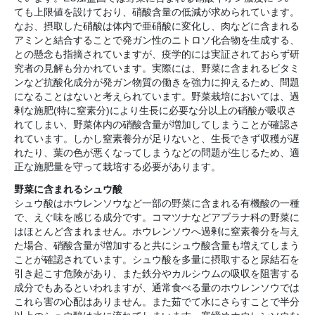
ても上限値を設けており、硝酸含量の低減が求められています。
なお、摂取した硝酸は体内で亜硝酸に変化し、肉などに含まれる
アミンと結合することで発ガン性のニトロソ化合物を生成する、
との懸念も指摘されていますが、疫学的には実証されておらず研
究者の見解も分かれています。実際には、野菜に含まれるビタミ
ンなど抗酸化成分が発ガン物質の働きを強力に抑えるため、問題
になることはないと考えられています。野菜栽培においては、過
剰な施肥(特に窒素分)により生長に必要な分以上の硝酸が吸収さ
れてしまい、野菜体内の硝酸含量が増加してしまうことが確認さ
れています。しかし窒素養分が足りないと、生長できず収穫が遅
れたり、葉の色が悪くなってしまうなどの問題が生じるため、適
正な施肥量を守って栽培する必要があります。
野菜に含まれるシュウ酸
シュウ酸はホウレンソウなど一部の野菜に含まれる有機酸の一種
で、えぐ味を感じる成分です。コマツナなどアブラナ科の野菜に
はほとんど含まれません。ホウレンソウへ過剰に窒素養分を与え
た場合、硝酸含量が増加すると共にシュウ酸含量も増えてしまう
ことが確認されています。シュウ酸を多量に摂取すると尿結石を
引き起こす危険があり、また鉄分やカルシウムの吸収を阻害する
成分でもあるといわれますが、通常食べる量のホウレンソウでは
これら害の心配はありません。また茹でて水にさらすことで半分