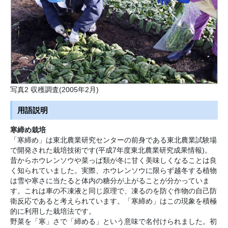
写真2 収穫調査(2005年2月)
用語説明
寒締め栽培
「寒締め」は東北農業研究センターの前身である東北農業試験場
で開発された栽培技術です(平成7年度東北農業研究成果情報)。
昔からホウレンソウや菜っぱ類が冬に甘く美味しくなることは良
く知られていました。実際、ホウレンソウに限らず越冬する植物
は雪や寒さに当たると体内の糖分が上がることが分かっていま
す。これは車の不凍液と同じ原理で、凍るのを防ぐ作物の自己防
衛反応であると考えられています。「寒締め」はこの現象を積極
的に利用した栽培法です。
野菜を「寒」さで「締める」という意味で名付けられました。初