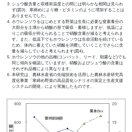
シュウ酸含量と収穫前温度との間には明らかな相関は見られ
ず(図3)、寒締めにより糖・ビタミンのように増加することは
ありませんでした。
ホウレンソウをはじめとする野菜は生長に必要な窒素養分の
大部分を土壌から硝酸の形で吸収・蓄積しますが、低温によ
りこの吸収が抑えられることで硝酸含量が減ると考えられま
す。また、低温下でもホウレンソウは生命活動を続けている
ため、体内に蓄えていた硝酸を消費していくことでさらに含
量を減らしていると考えられます(図4)。
ホウレンソウの他の品種(コンバット、リード、朝霧など)でも
同じ傾向を確認していますが、硝酸およびシュウ酸の含量は
それぞれ品種により異なります。
本研究は、農林水産省の先端技術を活用した農林水産研究高
度化事業「寒締め野菜の高品質化シナリオの策定と生産支援
システムの開発」により実施したものです。