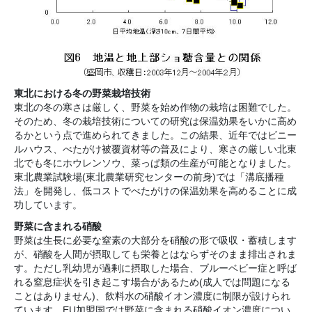
東北における冬の野菜栽培技術
東北の冬の寒さは厳しく、野菜を始め作物の栽培は困難でした。
そのため、冬の栽培技術についての研究は保温効果をいかに高め
るかという点で進められてきました。この結果、近年ではビニー
ルハウス、べたがけ被覆資材等の普及により、寒さの厳しい北東
北でも冬にホウレンソウ、菜っぱ類の生産が可能となりました。
東北農業試験場(東北農業研究センターの前身)では「溝底播種
法」を開発し、低コストでべたがけの保温効果を高めることに成
功しています。
野菜に含まれる硝酸
野菜は生長に必要な窒素の大部分を硝酸の形で吸収・蓄積します
が、硝酸を人間が摂取しても栄養とはならずそのまま排出されま
す。ただし乳幼児が過剰に摂取した場合、ブルーベビー症と呼ば
れる窒息症状を引き起こす場合があるため(成人では問題になる
ことはありません)、飲料水の硝酸イオン濃度に制限が設けられ
ています。EU加盟国では野菜に含まれる硝酸イオン濃度につい