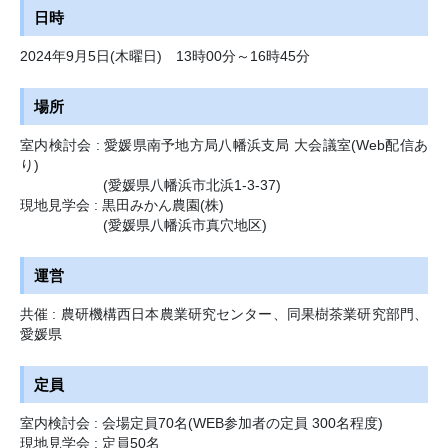
日時
2024年9月5日(木曜日)
13時00分～16時45分
場所
室内検討会 : 愛媛県南予地方局八幡浜支局 大会議室(Web配信あ
り)
(愛媛県八幡浜市北浜1-3-37)
現地見学会 : 黒田みかん農園(株)
(愛媛県八幡浜市真穴地区)
運営
共催 : 農研機構西日本農業研究センター、同果樹茶業研究部門、
愛媛県
定員
室内検討会 : 会場定員70名(WEB参加者の定員 300名程度)
現地見学会 : 定員50名