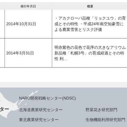
発行年月日
概要
・アカクローバ品種「リョクユウ」の育
2014年10月31日
成とその特性 ・平成24年南空知豪雪に
よる農業雪害とリスク評価
明赤紫色の花色で花序の大きなアリウム
2014年3月31日
新品種「札幌3号」の育成経過とその特
性 利...
NARO開発戦略センター(NDSC)
ター
北海道農業研究センター
野菜花き研究部門
東北農業研究センター
生物機能利用研究部門