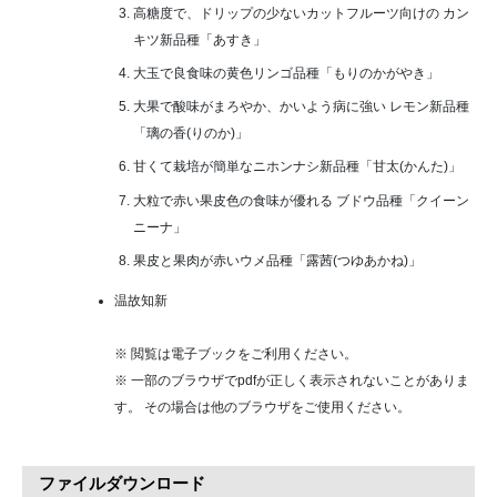
高糖度で、ドリップの少ないカットフルーツ向けの
カン
キツ新品種「あすき」
大玉で良食味の黄色リンゴ品種「もりのかがやき」
大果で酸味がまろやか、かいよう病に強い
レモン新品種
「璃の香(りのか)」
甘くて栽培が簡単なニホンナシ新品種「甘太(かんた)」
大粒で赤い果皮色の食味が優れる
ブドウ品種「クイーン
ニーナ」
果皮と果肉が赤いウメ品種「露茜(つゆあかね)」
温故知新
※ 閲覧は電子ブックをご利用ください。
※ 一部のブラウザでpdfが正しく表示されないことがありま
す。 その場合は他のブラウザをご使用ください。
ファイルダウンロード