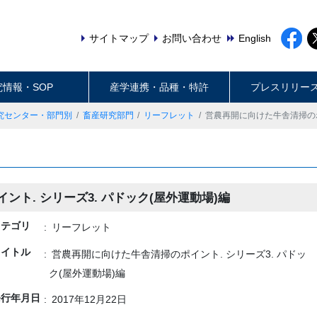
サイトマップ
お問い合わせ
English
究情報・SOP
産学連携・品種・特許
プレスリリー
究センター・部門別
畜産研究部門
リーフレット
営農再開に向けた牛舎清掃のポイ
ト. シリーズ3. パドック(屋外運動場)編
カテゴリ
リーフレット
タイトル
営農再開に向けた牛舎清掃のポイント. シリーズ3. パドッ
ク(屋外運動場)編
発行年月日
2017年12月22日