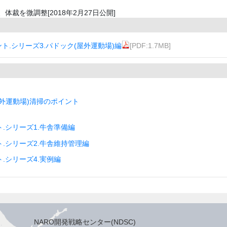
て、体裁を微調整[2018年2月27日公開]
.シリーズ3.パドック(屋外運動場)編
[PDF:1.7MB]
外運動場)清掃のポイント
.シリーズ1.牛舎準備編
.シリーズ2.牛舎維持管理編
.シリーズ4.実例編
NARO開発戦略センター(NDSC)