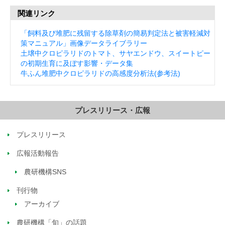
関連リンク
「飼料及び堆肥に残留する除草剤の簡易判定法と被害軽減対
策マニュアル」画像データライブラリー
土壌中クロピラリドのトマト、サヤエンドウ、スイートピー
の初期生育に及ぼす影響・データ集
牛
ふん堆肥中クロピラリドの高感度分析法(参考法)
プレスリリース・広報
プレスリリース
広報活動報告
農研機構SNS
刊行物
アーカイブ
農研機構「旬」の話題