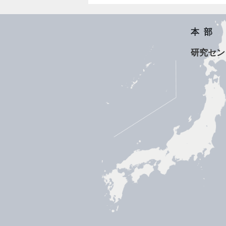
本部
研究セン