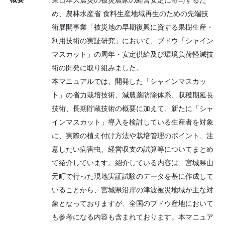
東日本大震災の被災農家の経営安定に寄与するた
め、農林水産省 食料生産地域再生のための先端技
術展開事業「被災地の早期復興に資する果樹生産・
利用技術の実証研究」において、ブドウ「シャイン
マスカット」の周年・安定供給及び環境負荷軽減技
術の開発に取り組みました。
本マニュアルでは、開発した「シャインマスカッ
ト」の省力栽培技術、減農薬防除体系、収穫期延長
技術、長期貯蔵技術の概要に加えて、新たに「シャ
インマスカット」導入を検討している生産者を対象
に、実際の植え付け方法や栽培管理のポイント、注
意したい病害虫、経営収支の試算等についてまとめ
て紹介しています。紹介している内容は、宮城県山
元町で行った現地実証試験のデータを基に作成して
いることから、宮城県沿岸の津波被災地域が主な対
象となっておりますが、全国のブドウ産地において
も参考になる内容も含まれております。本マニュア