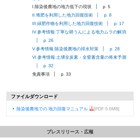
I.除染後農地の地力低下の現状
p. 5
II.堆肥を利用した地力回復技術
p. 8
III.緑肥作物を利用した地力回復技術
p. 17
IV.参考情報:丁寧な耕うんによる地力ムラの解消
p. 26
V.参考情報:除染後農地の排水対策
p. 28
VI.参考情報:土壌全炭素・全窒素含量の将来予測
p. 32
免責事項
p. 33
ファイルダウンロード
除染後農地での 地力回復マニュアル
[PDF:5.0MB]
プレスリリース・広報