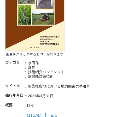
画像をクリックするとPDFが開きます
カテゴリ
水田作
畑作
技術紹介パンフレット
放射能対策技術
タイトル
除染後農地における地力回復の手引き
発行年月日
2021年3月31日
概要
目次
はじめに
p. 1