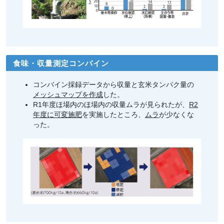
食味・収量測定コンバイン
コンバイン採録データから収量と玄米タンパク量の
メッシュマップを作成
した。
R1年度ほ場内のほ場内の収量ムラが見られたが、
R2
年度に可変施肥
を実施したところ、
ムラ
が少なくな
った。