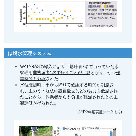
ほ場水管理システム
WATARASの導入により、熟練者2名で行っていた水
管理を
非熟練者1名で行うことが可能
となり、かつ
作
業時間も短縮
された。
水位確認時、車から降りて確認する時間が削減さ
れ、土のう・堰板の設置撤去などの労力も低減され
たことから、作業者からも
負担が軽減された
との主
観評価が得られた。
(※R2年度実証データより)