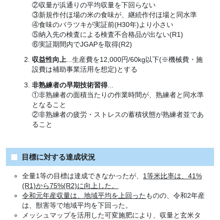
②収量が浜通りの平均収量を下回らない
③新規作付ほ場の米の食味が、継続作付ほ場と同水準
④食味のバラツキが実証前(H30年)より小さい
⑤納入先の検査による検査不合格品が出ない(R1)
⑥実証期間内でJGAPを取得(R2)
収益性向上
...生産費を12,000円/60kg以下(※機械費・施
設費は補助事業活用を想定)とする
非熟練者の早期技術習得
...
①非熟練者の面積当たりの作業時間が、熟練者と同水準
となること
②非熟練者の疲労・ストレスの蓄積状態が熟練者並であ
ること
目標に対する達成状況
全量1等の目標は達成できなかったが、
1等米比率は、41%
(R1)から75%(R2)に向上した。
令和元年産収量は、地域平均を上回った
ものの、令和2年産
は、獣害等で地域平均を下回った。
メッシュマップを活用した可変施肥により、収量と玄米タ