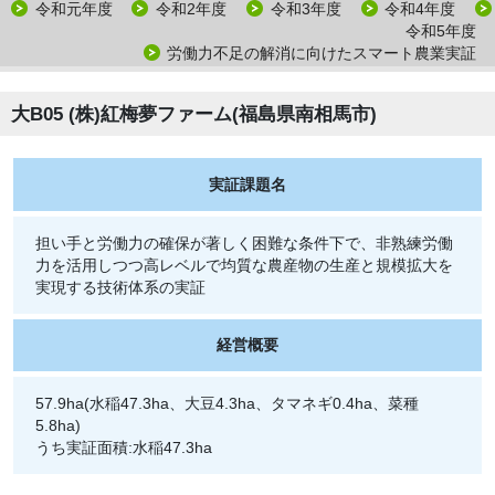
令和元年度
令和2年度
令和3年度
令和4年度
令和5年度
労働力不足の解消に向けたスマート農業実証
大B05 (株)紅梅夢ファーム(福島県南相馬市)
実証課題名
担い手と労働力の確保が著しく困難な条件下で、非熟練労働
力を活用しつつ高レベルで均質な農産物の生産と規模拡大を
実現する技術体系の実証
経営概要
57.9ha(水稲47.3ha、大豆4.3ha、タマネギ0.4ha、菜種
5.8ha)
うち実証面積:水稲47.3ha