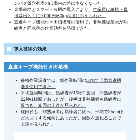
ンパク質含有率のほ場内の差は少なくなった。
直播栽培とスマート農機の導入により、
生産費は移植・直
播栽培ともに9,000円/60kg程度に抑えられた。
直進キープ機能付き田植機等の活用で、
非熟練従業員が熟
練者と同水準の作業効率を発揮できた。
導入技術の効果
直進キープ機能付き田植機
移植作業調査では、総作業時間の
52%で自動直進機
能を使用できた。
平均旋回時間は、熟練者が15秒/1旋回、非熟練者が
22秒/1旋回であったが、
後半は非熟練者も熟練者に
近づき、旋回の上達が見られた。
旋回径も、非熟練者は熟練者に比べ、平均で25cmほ
ど大回りする傾向にあったが、回数を重ねることで
上達が見られた。