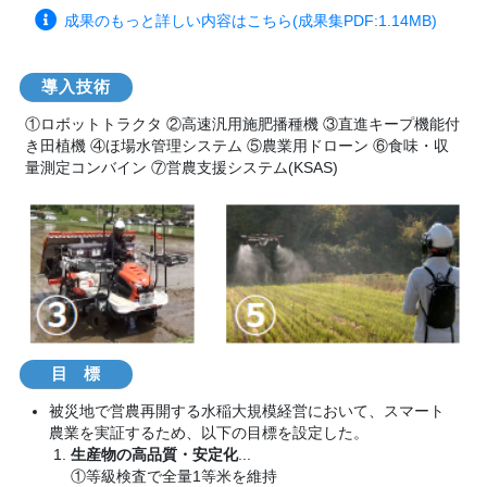
成果のもっと詳しい内容はこちら(成果集PDF:1.14MB)
導入技
術
①ロボットトラクタ ②高速汎用施肥播種機 ③直進キープ機能付
き田植機 ④ほ場水管理システム ⑤農業用ドローン ⑥食味・収
量測定コンバイン ⑦営農支援システム(KSAS)
目
標
被災地で営農再開する水稲大規模経営において、スマート
農業を実証するため、以下の目標を設定した。
生産物の高品質・安定化
...
①等級検査で全量1等米を維持