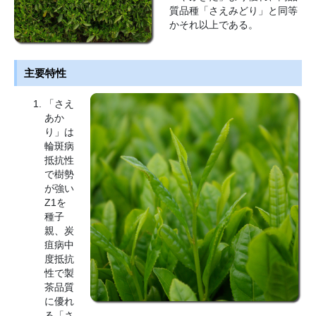
質品種「さえみどり」と同等
かそれ以上である。
主要特性
「さえ
あか
り」は
輪斑病
抵抗性
で樹勢
が強い
Z1を
種子
親、炭
疽病中
度抵抗
性で製
茶品質
に優れ
る「さ