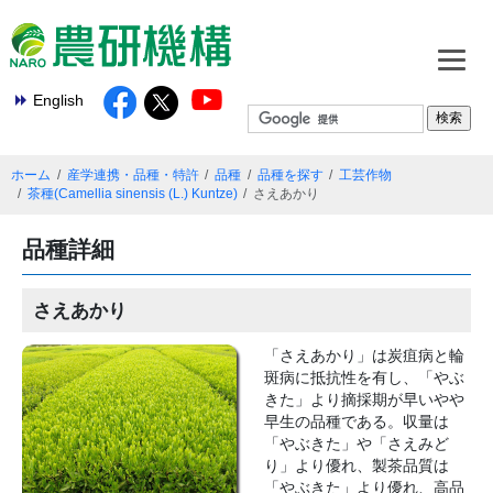
English
ホーム
産学連携・品種・特許
品種
品種を探す
工芸作物
茶種(Camellia sinensis (L.) Kuntze)
さえあかり
品種詳細
さえあかり
「さえあかり」は炭疽病と輪
斑病に抵抗性を有し、「やぶ
きた」より摘採期が早いやや
早生の品種である。収量は
「やぶきた」や「さえみど
り」より優れ、製茶品質は
「やぶきた」より優れ、高品