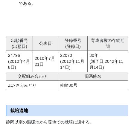
である。
出願番号
登録番号
育成者権の存続期
公表日
(出願日)
(登録日)
間
24796
22070
30年
2010年7月
(2010年4月
(2012年11月
(満了日:2042年11
21日
8日)
14日)
月14日)
交配組み合わせ
旧系統名
Z1×さえみどり
枕崎30号
栽培適地
静岡以南の温暖地から暖地での栽培に適する。