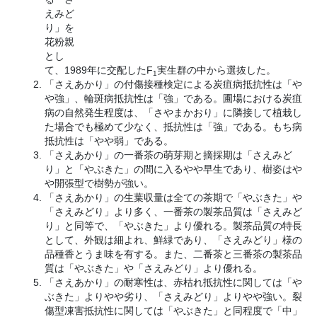
えみど
り」を
花粉親
とし
て、1989年に交配したF
実生群の中から選抜した。
1
「さえあかり」の付傷接種検定による炭疽病抵抗性は「や
や強」、輪斑病抵抗性は「強」である。圃場における炭疽
病の自然発生程度は、「さやまかおり」に隣接して植栽し
た場合でも極めて少なく、抵抗性は「強」である。もち病
抵抗性は「やや弱」である。
「さえあかり」の一番茶の萌芽期と摘採期は「さえみど
り」と「やぶきた」の間に入るやや早生であり、樹姿はや
や開張型で樹勢が強い。
「さえあかり」の生葉収量は全ての茶期で「やぶきた」や
「さえみどり」より多く、一番茶の製茶品質は「さえみど
り」と同等で、「やぶきた」より優れる。製茶品質の特長
として、外観は細よれ、鮮緑であり、「さえみどり」様の
品種香とうま味を有する。また、二番茶と三番茶の製茶品
質は「やぶきた」や「さえみどり」より優れる。
「さえあかり」の耐寒性は、赤枯れ抵抗性に関しては「や
ぶきた」よりやや劣り、「さえみどり」よりやや強い。裂
傷型凍害抵抗性に関しては「やぶきた」と同程度で「中」