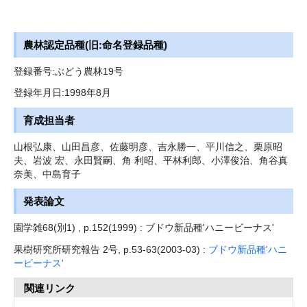
農林認定品種(旧:命名登録品種)
登録番号:ぶどう農林19号
登録年月日:1998年8月
育成担当者
山根弘康、山田昌彦、佐藤明彦、吉永勝一、平川信之、栗原昭
夫、岩波 宏、永田賢嗣、角 利昭、平林利郎、小澤俊治、角谷真
奈美、中島育子
発表論文
園学雑68(別1) , p.152(1999) : ブドウ新品種'ハニービーナス'
果樹研究所研究報告 2号, p.53-63(2003-03) :
ブドウ新品種'ハニ
ービーナス'
関連リンク