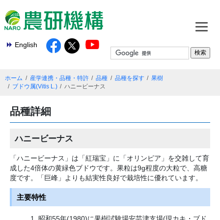
English
ホーム
産学連携・品種・特許
品種
品種を探す
果樹
ブドウ属(Vitis L.)
ハニービーナス
品種詳細
ハニービーナス
「ハニービーナス」は「紅瑞宝」に「オリンピア」を交雑して育
成した4倍体の黄緑色ブドウです。果粒は9g程度の大粒で、高糖
度です。「巨峰」よりも結実性良好で栽培性に優れています。
主要特性
昭和55年(1980)に果樹試験場安芸津支場(現カキ・ブド