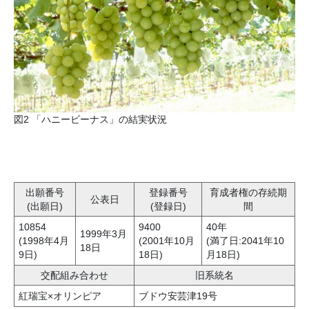
図2 「ハニービーナス」の結実状況
出願番号
登録番号
育成者権の存続期
公表日
(出願日)
(登録日)
間
10854
9400
40年
1999年3月
(1998年4月
(2001年10月
(満了日:2041年10
18日
9日)
18日)
月18日)
交配組み合わせ
旧系統名
紅瑞宝×オリンピア
ブドウ安芸津19号