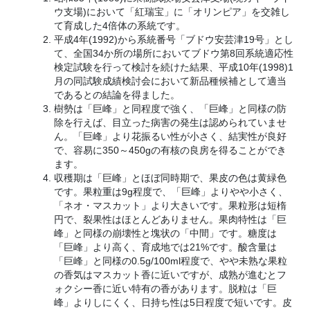
ウ支場)において「紅瑞宝」に「オリンピア」を交雑し
て育成した4倍体の系統です。
平成4年(1992)から系統番号「ブドウ安芸津19号」とし
て、全国34か所の場所においてブドウ第8回系統適応性
検定試験を行って検討を続けた結果、平成10年(1998)1
月の同試験成績検討会において新品種候補として適当
であるとの結論を得ました。
樹勢は「巨峰」と同程度で強く、「巨峰」と同様の防
除を行えば、目立った病害の発生は認められていませ
ん。「巨峰」より花振るい性が小さく、結実性が良好
で、容易に350～450gの有核の良房を得ることができ
ます。
収穫期は「巨峰」とほぼ同時期で、果皮の色は黄緑色
です。果粒重は9g程度で、「巨峰」よりやや小さく、
「ネオ・マスカット」より大きいです。果粒形は短楕
円で、裂果性はほとんどありません。果肉特性は「巨
峰」と同様の崩壊性と塊状の「中間」です。糖度は
「巨峰」より高く、育成地では21%です。酸含量は
「巨峰」と同様の0.5g/100ml程度で、やや未熟な果粒
の香気はマスカット香に近いですが、成熟が進むとフ
ォクシー香に近い特有の香があります。脱粒は「巨
峰」よりしにくく、日持ち性は5日程度で短いです。皮