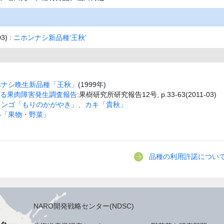
) :
ニホンナシ新品種‘王秋'
赤ナシ晩生新品種「王秋」
(1999年)
おける果肉障害発生調査報告
:果樹研究所研究報告12号, p.33-63(2011-03)
リンゴ「もりのかがやき」、カキ「貴秋」
い「果物・野菜」
品種の利用許諾につい
NARO開発戦略センター(NDSC)