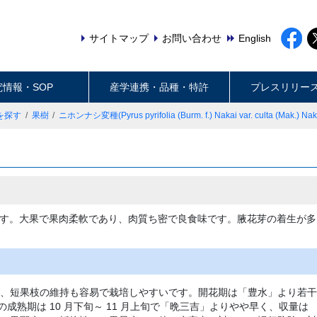
サイトマップ
お問い合わせ
English
究情報・SOP
産学連携・品種・特許
プレスリリー
を探す
果樹
ニホンナシ変種(Pyrus pyrifolia (Burm. f.) Nakai var. culta (Mak.) Nak
す。大果で果肉柔軟であり、肉質ち密で良食味です。腋花芽の着生が多
、短果枝の維持も容易で栽培しやすいです。開花期は「豊水」より若干
の成熟期は 10 月下旬～ 11 月上旬で「晩三吉」よりやや早く、収量は