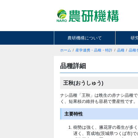
農研機構について
研
ホーム
産学連携・品種・特許
品種
品種
品種詳細
王秋(おうしゅう)
ナシ品種「王秋」は晩生の赤ナシ品種で
く、短果枝の維持も容易で豊産性です。
主要特性
樹勢は強く、腋花芽の着生が多く
遅く、育成地(茨城県つくば市)で