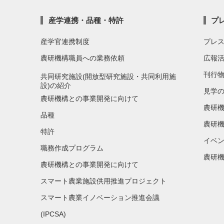
産学連携・品種・特許
プ
産学官連携制度
プレ
農研機構職員への業務依頼
広報
刊行
共同研究施設(開放型研究施設・共同利用施
設)の紹介
見学
農研機構との事業開発に向けて
農研
品種
農研機
特許
イベ
職務作成プログラム
農研機
農研機構との事業開発に向けて
スマート農業施設供用推進プロジェクト
スマート農業イノベーション推進会議
(IPCSA)