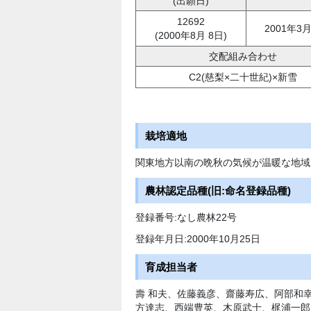
(出願日)
12692
2001年3
(2000年8月 8日)
交配組み合わせ
C2(慈梨×二十世紀)×新雪
栽培適地
関東地方以南の晩秋の気候が温暖な地域
農林認定品種(旧:命名登録品種)
登録番号:なし農林22号
登録年月日:2000年10月25日
育成担当者
壽 和夫、佐藤義彦、齋藤寿広、阿部和
方達志、西端豊英、木原武士、梶浦一郎