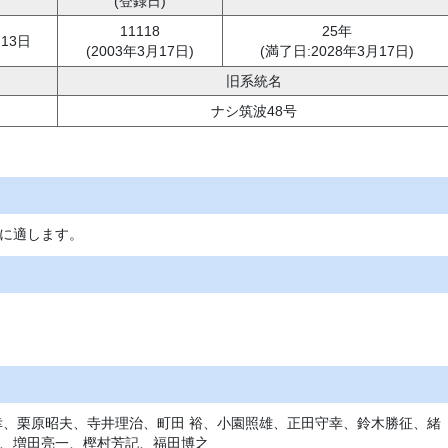
(登録日)
11118
25年
月13日
(2003年3月17日)
(満了日:2028年3月17日)
旧系統名
ナシ筑波48号
に適します。
幸、栗原昭夫、寺井理治、町田 裕、小園照雄、正田守幸、鈴木勝征、緒
、増田亮一、樫村芳記、福田博之