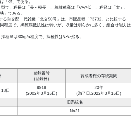
は「強」である。
ト型で、稈長は「長～極長」、着雌穂高は「やや低」、稈径は「太」、
狭」である。
とする単交配一代雑種「北交50号」は、市販品種「P3732」と比較する
同程度で、黒穂病抵抗性は弱いが、収量は明らかに多く、組合せ能力は
採種量は30kg/a程度で、採種性はやや劣る。
登録番号
日
育成者権の存続期間
(登録日)
9918
20年
月18日
(2002年3月15日)
(満了日:2022年3月15日)
旧系統名
Na21