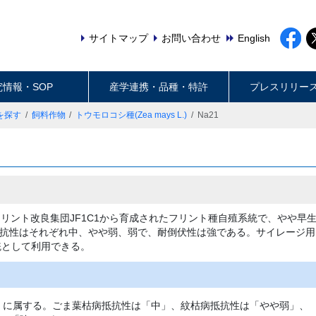
サイトマップ
お問い合わせ
English
究情報・SOP
産学連携・品種・特許
プレスリリー
を探す
飼料作物
トウモロコシ種(Zea mays L.)
Na21
、フリント改良集団JF1C1から育成されたフリント種自殖系統で、やや早
抗性はそれぞれ中、やや弱、弱で、耐倒伏性は強である。サイレージ用
統として利用できる。
」に属する。ごま葉枯病抵抗性は「中」、紋枯病抵抗性は「やや弱」、