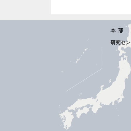
本部
研究セン