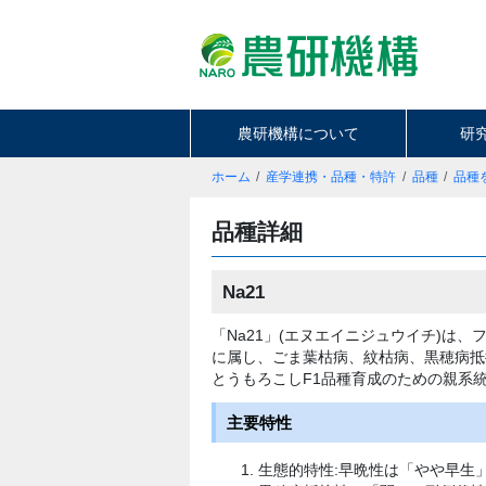
農研機構について
研
ホーム
産学連携・品種・特許
品種
品種
品種詳細
Na21
「Na21」(エヌエイニジュウイチ)は
に属し、ごま葉枯病、紋枯病、黒穂病抵
とうもろこしF1品種育成のための親系
主要特性
生態的特性:早晩性は「やや早生