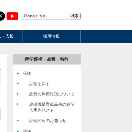
ス・広報
採用情報
産学連携・品種・特許
品種
品種を探す
生
品種の利用許諾について
農研機構育成品種の種苗
入手先リスト
品種関連のお知らせ
特許