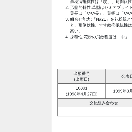
黒穂病抵抗性は「弱」、耐倒伏性
形態的特性:草型はセミアプライ
葉長は「やや長」、葉幅は「やや
組合せ能力:「Na21」を花粉親
と、耐倒伏性、すす紋病抵抗性は
高い。
採種性:花粉の飛散程度は「中」、
出願番号
公表
(出願日)
10891
1999年3
(1998年4月27日)
交配組み合わせ
-