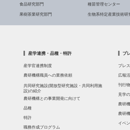
食品研究部門
種苗管理センター
果樹茶業研究部門
生物系特定産業技術研
産学連携・品種・特許
プ
産学官連携制度
プレ
農研機構職員への業務依頼
広報
刊行
共同研究施設(開放型研究施設・共同利用施
設)の紹介
見学
農研機構との事業開発に向けて
農研
品種
農研機
特許
イベ
職務作成プログラム