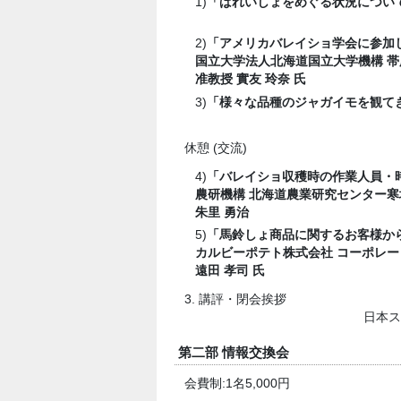
1)
「ばれいしょをめぐる状況につい
2)
「アメリカバレイショ学会に参加し
国立大学法人北海道国立大学機構 帯
准教授 實友 玲奈 氏
3)
「様々な品種のジャガイモを観て
休憩 (交流)
4)
「バレイショ収穫時の作業人員・
農研機構 北海道農業研究センター寒
朱里 勇治
5)
「馬鈴しょ商品に関するお客様か
カルビーポテト株式会社 コーポレー
遠田 孝司 氏
3. 講評・閉会挨拶
日本ス
第二部 情報交換会
会費制:1名5,000円