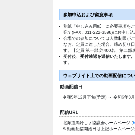
参加申込および留意事項
別紙「申し込み用紙」に必要事項をご
宛て(FAX : 011-222-3598)にお
会場での参加については人数制限がご
なお、定員に達した場合、締め切り日
す。【定員 第一部:約400名、第二部:
受付後、
受付確認を返信いたします。
す。
ウェブサイト上での動画配信について
動画配信日
令和5年12月下旬(予定) ～ 令和6年3月
配信URL
北海道馬鈴しょ協議会ホームページ (
h
※動画配信開始日は上記ホームページ