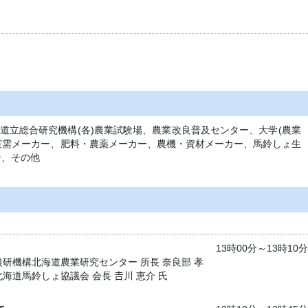
道立総合研究機構(各)農業試験場、農業改良普及センター、大学(農業
実需メーカー、肥料・農薬メーカー、農機・資材メーカー、馬鈴しょ生
ン、その他
13時00分～13時10分
農研機構北海道農業研究センター 所長 奈良部 孝
北海道馬鈴しょ協議会 会長 𠮷川 恵介 氏