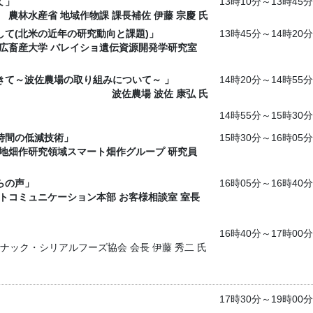
て」
13時10分～13時45分
農林水産省 地域作物課 課長補佐 伊藤 宗慶 氏
て(北米の近年の研究動向と課題)」
13時45分～14時20分
広畜産大学 バレイショ遺伝資源開発学研究室
きて～波佐農場の取り組みについて～ 」
14時20分～14時55分
波佐農場 波佐 康弘 氏
14時55分～15時30分
時間の低減技術」
15時30分～16時05分
地畑作研究領域スマート畑作グループ 研究員
らの声」
16時05分～16時40分
トコミュニケーション本部 お客様相談室 室長
16時40分～17時00分
ナック・シリアルフーズ協会 会長 伊藤 秀二 氏
17時30分～19時00分