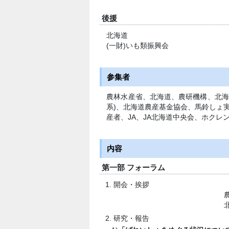
後援
北海道
(一財)いも類振興会
参集者
農林水産省、北海道、農研機構、北海
系)、北海道農産基金協会、馬鈴しょ
産者、JA、JA北海道中央会、ホクレ
内容
第一部 フォーラム
1. 開会・挨拶
2. 研究・報告