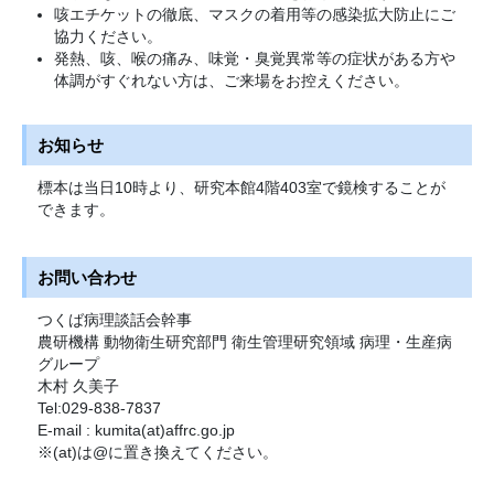
咳エチケットの徹底、マスクの着用等の感染拡大防止にご
協力ください。
発熱、咳、喉の痛み、味覚・臭覚異常等の症状がある方や
体調がすぐれない方は、ご来場をお控えください。
お知らせ
標本は当日10時より、研究本館4階403室で鏡検することが
できます。
お問い合わせ
つくば病理談話会幹事
農研機構 動物衛生研究部門 衛生管理研究領域 病理・生産病
グループ
木村 久美子
Tel:029-838-7837
E-mail : kumita(at)affrc.go.jp
※(at)は@に置き換えてください。