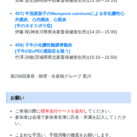
宮﨑 貴生(静岡県中部家畜保健衛生所)(13:35～14:15)
457) 牛流産胎子の
Neospora caninum
による非化膿性心
外膜炎、心内膜炎、心筋炎
[牛のネオスポラ症]
伊藤 咲(神奈川県県央家畜保健衛生所)(14:20～15:00)
458) 子牛の化膿性髄膜脊髄炎
[子牛のExPEC感染症を疑う]
竹澤 詩穂(茨城県県北家畜保健衛生所)(15:10～15:50)
第236回座長 : 病理・生産病グループ 黒川
お願い
ご来場の際に
標本送付ケースを返却
してください。
参加者は会場で参加者名簿に氏名・所属を記入してくださ
い。
こまめな手洗い、手指消毒の徹底をお願いします。