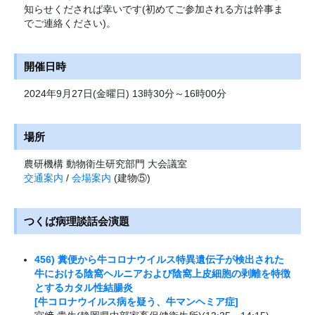
知らせくだされば幸いです(初めてご参加される方は幹事ま
でご連絡ください)。
開催日時
2024年9月27日(金曜日) 13時30分～16時00分
場所
農研機構 動物衛生研究部門 大会議室
交通案内
/
会場案内
(建物⑤)
つくば病理談話会演題
456) 糞便から牛コロナウイルス特異遺伝子が検出された
牛における陰窩ヘルニアおよび陰窩上皮細胞の剥離を特徴
とするカタル性結腸炎
[牛コロナウイルス病を疑う、牛マンヘミア症]