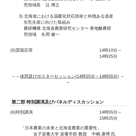
究領域長
辻 博之
北海道における温暖化対応技術と特徴ある道産
生乳生産に向けた取組み
農研機構 北海道農業研究センター 寒地酪農研
究領域
矢用 健一
(5)質疑応答
14時10分～
14時25分
～～
休憩及びポスターセッション(14時25分～14時55分)
～
～
第二部 特別講演及びパネルディスカッション
(6)特別講演
14時55分～
15時25分
「日本農業の未来と北海道農業の重要性」
女子栄養大学 栄養学部 教授
中嶋 康博 氏