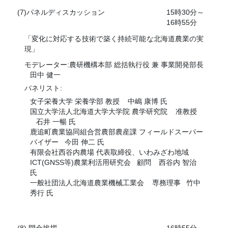
(7)パネルディスカッション
15時30分～
16時55分
「変化に対応する技術で築く持続可能な北海道農業の実
現」
モデレーター:農研機構本部 総括執行役 兼 事業開発部長
田中 健一
パネリスト:
女子栄養大学 栄養学部 教授
中嶋 康博 氏
国立大学法人北海道大学大学院 農学研究院
准教授
石井 一暢 氏
鹿追町農業協同組合営農部農産課 フィールドスーパー
バイザー
今田 伸二 氏
有限会社西谷内農場 代表取締役、いわみざわ地域
ICT(GNSS等)農業利活用研究会
顧問
西谷内 智治
氏
一般社団法人北海道農業機械工業会
専務理事
竹中
秀行 氏