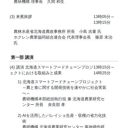
農研機構 理事長
久間 和生
(3) 来賓挨拶
13時05分～
13時15分
農林水産省北海道農政事務所 所長
小島 吉量 氏
ホクレン農業協同組合連合会 代表理事会長
篠原 末治
氏
第一部 講演
(4) 講演 北海道スマートフードチェーンプロジ
13時15分～
ェクトにおける取組みと成果
14時25分
北海道スマートフードチェーンプロジェクト
～農と食に関する開発技術を速やかに社会実装
へ～
農研機構本部総括執行役 兼 北海道農業研究セ
ンター 所長
奈良部 孝
AIを活用したバレイショ生産・収穫の省力化技
術
農研機構 北海道農業研究センター 寒地畑作研