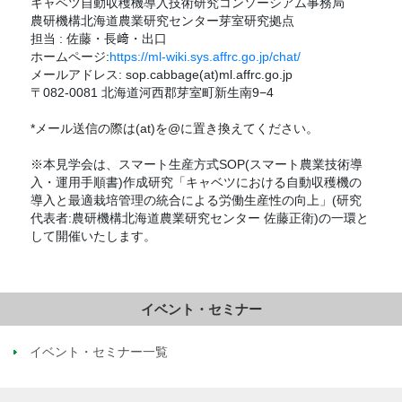
キャベツ自動収穫機導入技術研究コンソーシアム事務局
農研機構北海道農業研究センター芽室研究拠点
担当 : 佐藤・長﨑・出口
ホームページ:
https://ml-wiki.sys.affrc.go.jp/chat/
メールアドレス: sop.cabbage(at)ml.affrc.go.jp
〒082-0081 北海道河西郡芽室町新生南9−4
*メール送信の際は(at)を@に置き換えてください。
※本見学会は、スマート生産方式SOP(スマート農業技術導
入・運用手順書)作成研究「キャベツにおける自動収穫機の
導入と最適栽培管理の統合による労働生産性の向上」(研究
代表者:農研機構北海道農業研究センター 佐藤正衛)の一環と
して開催いたします。
イベント・セミナー
イベント・セミナー一覧