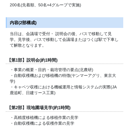
200名(先着順、50名×4グループで実施)
内容(2部構成)
当日は、会議場で受付・ 説明会の後、バスで移動して見
学。見学後、バスで移動して会議場またはつくば駅で下車し
て解散となります。
【第1部】説明会(約1時間)
・事業の概要・目的・栽培管理の要点(北農研)
・自動収穫機および移植機の特徴(ヤンマーアグリ、東京大
学)
・キャベツ収穫における機械運用と情報システムの実際(JA
鹿追町、日建リース工業)
【第2部】現地圃場見学(約1時間)
・高精度移植機による移植作業の見学
・自動収穫機による収穫作業の見学