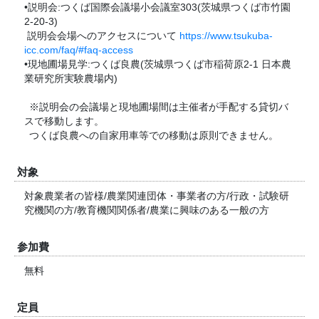
•説明会:つくば国際会議場小会議室303(茨城県つくば市竹園
2-20-3)
説明会会場へのアクセスについて
https://www.tsukuba-
icc.com/faq/#faq-access
•現地圃場見学:つくば良農(茨城県つくば市稲荷原2-1 日本農
業研究所実験農場内)
※説明会の会議場と現地圃場間は主催者が手配する貸切バ
スで移動します。
つくば良農への自家用車等での移動は原則できません。
対象
対象農業者の皆様/農業関連団体・事業者の方/行政・試験研
究機関の方/教育機関関係者/農業に興味のある一般の方
参加費
無料
定員