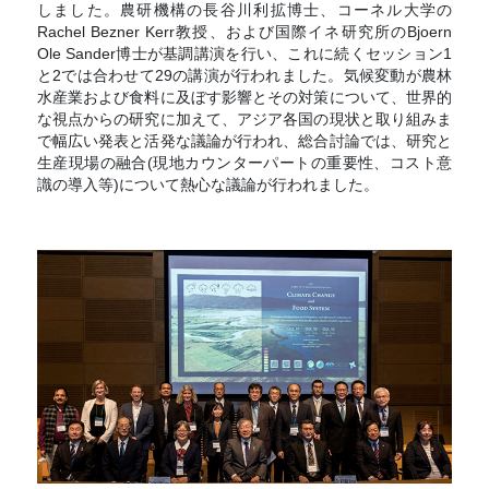
しました。農研機構の長谷川利拡博士、コーネル大学の
Rachel Bezner Kerr教授、および国際イネ研究所のBjoern
Ole Sander博士が基調講演を行い、これに続くセッション1
と2では合わせて29の講演が行われました。気候変動が農林
水産業および食料に及ぼす影響とその対策について、世界的
な視点からの研究に加えて、アジア各国の現状と取り組みま
で幅広い発表と活発な議論が行われ、総合討論では、研究と
生産現場の融合(現地カウンターパートの重要性、コスト意
識の導入等)について熱心な議論が行われました。