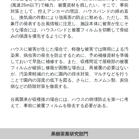
(風速25m以下)で極力、被覆資材を残したい。そこで、事前
対策として、控えアンカーの増設、ハウスバンドの締め直
し、換気扇の作動により強風害の防止に努める。ただし、気
象庁の発表する台風情報に注意し、施設本体に被害が生じそ
うな場合には、ハウスバンドと被覆フィルムを切断して骨組
みの保護を優先するようにする。
ハウスに被害が生じた場合で、軽微な被害では降雨による汚
染果、病虫害の発生を防止するために、予め補修資材を準備
しておいて早急に補修する。また、収穫間近で屋根部の被覆
フィルムが破損し修復が困難な場合は、再被覆の必要はない
が、汚染果軽減のために園内の排水対策、マルチなどを行う
ことで園内の湿度の低下を図る。さらに、カメムシ類、炭疸
病などの防除対策を徹底する。
台風襲来が収穫後の場合には、ハウスの倒壊防止を第一に考
えて、事前に被覆フィルムを除去する必要がある。
果樹茶業研究部門