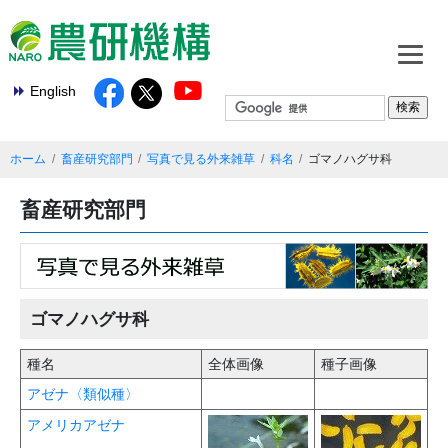
English
ホーム
畜産研究部門
写真で見る外来雑草
科名
ゴマノハグサ科
畜産研究部門
ゴマノハグサ科
種名
全体画像
種子画像
アゼナ〈類似種〉
アメリカアゼナ