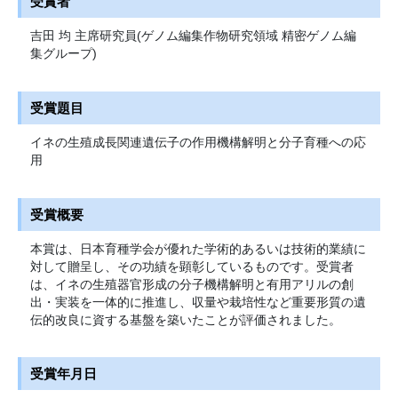
受賞者
吉田 均 主席研究員(ゲノム編集作物研究領域 精密ゲノム編
集グループ)
受賞題目
イネの生殖成長関連遺伝子の作用機構解明と分子育種への応
用
受賞概要
本賞は、日本育種学会が優れた学術的あるいは技術的業績に
対して贈呈し、その功績を顕彰しているものです。受賞者
は、イネの生殖器官形成の分子機構解明と有用アリルの創
出・実装を一体的に推進し、収量や栽培性など重要形質の遺
伝的改良に資する基盤を築いたことが評価されました。
受賞年月日