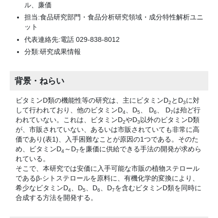
ル、廉価
担当:食品研究部門・食品分析研究領域・成分特性解析ユニ
ット
代表連絡先:電話 029-838-8012
分類:研究成果情報
背景・ねらい
ビタミンD類の機能性等の研究は、主にビタミンD
とD
に対
2
3
して行われており、他のビタミンD
、D
、 D
、 D
は殆ど行
4
5
6
7
われていない。これは、ビタミンD
やD
以外のビタミンD類
2
3
が、市販されていない、あるいは市販されていても非常に高
価であり(表1)、入手困難なことが原因の1つである。そのた
め、ビタミンD
～D
を廉価に供給できる手法の開発が求めら
4
7
れている。
そこで、本研究では安価に入手可能な市販の植物ステロール
であるβ-シトステロールを原料に、有機化学的変換により、
希少なビタミンD
、D
、D
、D
を含むビタミンD類を同時に
4
5
6
7
合成する方法を開発する。