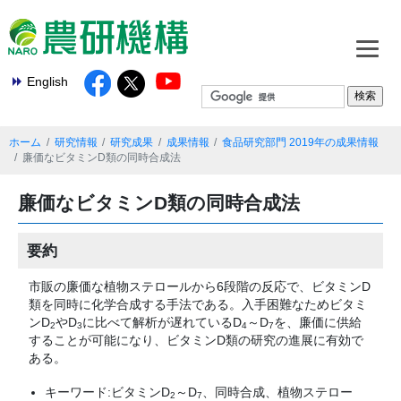
English
ホーム
研究情報
研究成果
成果情報
食品研究部門 2019年の成果情報
廉価なビタミンD類の同時合成法
廉価なビタミンD類の同時合成法
要約
市販の廉価な植物ステロールから6段階の反応で、ビタミンD
類を同時に化学合成する手法である。入手困難なためビタミ
ンD
やD
に比べて解析が遅れているD
～D
を、廉価に供給
2
3
4
7
することが可能になり、ビタミンD類の研究の進展に有効で
ある。
キーワード:ビタミンD
～D
、同時合成、植物ステロー
2
7