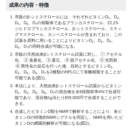
成果の内容・特徴
市販のβ-シトステロールには、それぞれビタミンD
、D
、
2
4
D
、D
、D
の前駆体であるブラシカステロール、22,23-
5
6
7
ジヒドロブラシカステロール、β-シトステロール、スティ
グマステロール、カンペステロールが含まれており、この
試薬を原料に用いることによりビタミンD
、D
、D
、
2
4
5
D
、D
の同時合成が可能になる。
6
7
市販の天然由来βシトステロール試薬に対し、
アセチル
化、
臭素化、
還元、
脱アセチル化、
光照射、
異性化の反応を行った後、目的とするビタミンD
、
2
D
、D
、D
、D
を2種類のHPLCにて単離精製することが
4
5
6
7
可能である(図1)。
本法により、天然由来β-シトステロール試薬からビタミン
D
、D
、D
、D
、D
の混合物を全6段階収率4%で合成可
2
4
5
6
7
能であり、混合物1g当たり約9,000円で合成することがで
きる。
合成したビタミンD類をNMRで解析することにより、各ビ
タミンDの特徴的NMRシグナルを同定し、NMRを用いたビ
タミンDの網羅的解析が可能になる(図2)。