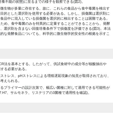
養不能の状態)に至るまでの様子を観察できる(図2)。
存微生物が多量に存在する。故に、これらの食品から食中毒菌を検出す
を目的とした選択剤を使用する必要がある。しかし、損傷菌は選択剤に
酵食品中に混入している損傷菌を選択的に検出することは困難である。
るため、食中毒菌のみを特異的に定量することができることから、発酵
、選択剤を含まない回復培養条件下で損傷度を評価できる(図3)。本法
統的な発酵食品についても、科学的に微生物学的安全性の根拠を示すこ
CR法を基本とする。したがって、供試食材中の成分等が核酸抽出や
認する必要がある。
ストレス、pHストレスによる増殖遅延現象の知見が取得されており、
が考えられる。
いるプライマーの設計次第で、幅広い菌種に対して適用できる可能性が
157:H7、サルモネラ、リステリアの3菌種で適用性を確認)。