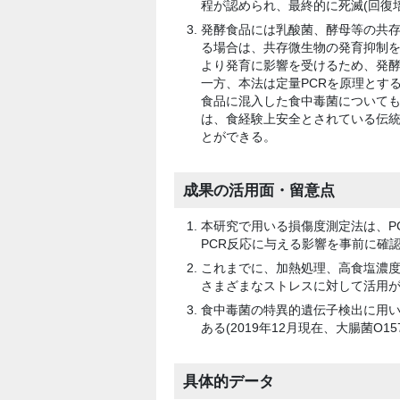
程が認められ、最終的に死滅(回復培
発酵食品には乳酸菌、酵母等の共
る場合は、共存微生物の発育抑制
より発育に影響を受けるため、発
一方、本法は定量PCRを原理とす
食品に混入した食中毒菌についても
は、食経験上安全とされている伝
とができる。
成果の活用面・留意点
本研究で用いる損傷度測定法は、P
PCR反応に与える影響を事前に確
これまでに、加熱処理、高食塩濃度
さまざまなストレスに対して活用
食中毒菌の特異的遺伝子検出に用
ある(2019年12月現在、大腸菌O
具体的データ