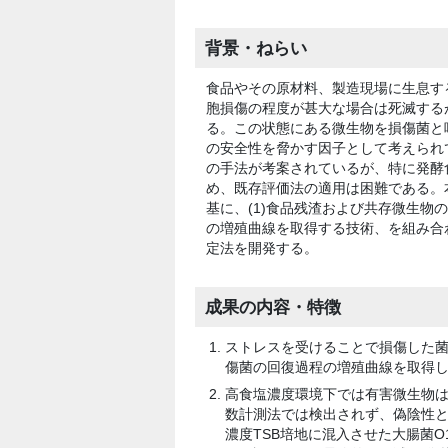
背景・ねらい
食品やその原材料、製造現場に生息す
胞損傷の程度が甚大な場合は死滅する
る。この状態にある微生物を損傷菌と
の安全性を脅かす因子として考えられ
の手法が考案されているが、特に発酵
め、既存評価法の適用は困難である。
基に、(1)食品残渣および共存微生物
の増殖曲線を取得する技術、を組み合
定法を開発する。
成果の内容・特徴
ストレスを受けることで損傷した菌
傷菌の回復過程の増殖曲線を取得し
高食塩濃度環境下では有害微生物
数計測法では検出されず、偽陰性
濃度TSB培地に混入させた大腸菌O