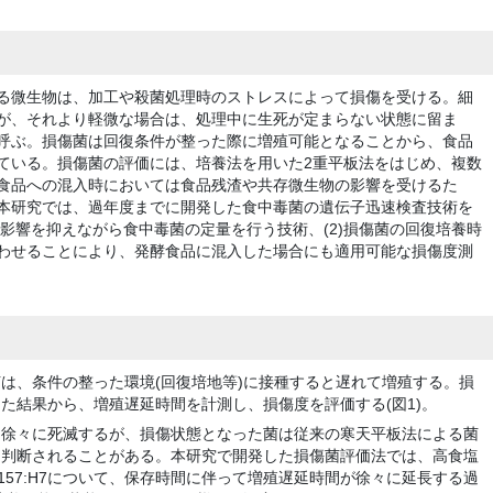
る微生物は、加工や殺菌処理時のストレスによって損傷を受ける。細
が、それより軽微な場合は、処理中に生死が定まらない状態に留ま
呼ぶ。損傷菌は回復条件が整った際に増殖可能となることから、食品
ている。損傷菌の評価には、培養法を用いた2重平板法をはじめ、複数
食品への混入時においては食品残渣や共存微生物の影響を受けるた
本研究では、過年度までに開発した食中毒菌の遺伝子迅速検査技術を
の影響を抑えながら食中毒菌の定量を行う技術、(2)損傷菌の回復培養時
わせることにより、発酵食品に混入した場合にも適用可能な損傷度測
は、条件の整った環境(回復培地等)に接種すると遅れて増殖する。損
た結果から、増殖遅延時間を計測し、損傷度を評価する(図1)。
は徐々に死滅するが、損傷状態となった菌は従来の寒天平板法による菌
と判断されることがある。本研究で開発した損傷菌評価法では、高食塩
157:H7について、保存時間に伴って増殖遅延時間が徐々に延長する過