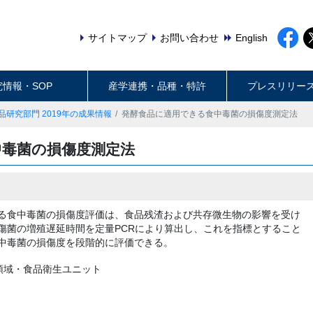
サイトマップ
お問い合わせ
English
究情報・SOP
産学連携・品種・特許
プレスリリー
品研究部門 2019年の成果情報
発酵食品に適用できる食中毒菌の損傷度測定法
中毒菌の損傷度測定法
る食中毒菌の損傷度評価は、食品残渣および共存微生物の影響を受け
傷菌の増殖遅延時間を定量PCRにより算出し、これを指標とすること
中毒菌の損傷度を段階的に評価できる。
領域・食品衛生ユニット