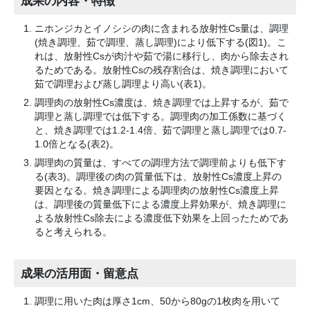
成果の内容・特徴
ニホンジカとイノシシの肉に含まれる放射性Cs量は、調理
(焼き調理、茹で調理、蒸し調理)により低下する(図1)。こ
れは、放射性Csが肉汁や茹で湯に移行し、肉から除去され
るためである。放射性Csの残存割合は、焼き調理において
茹で調理および蒸し調理より高い(表1)。
調理肉の放射性Cs濃度は、焼き調理では上昇するが、茹で
調理と蒸し調理では低下する。調理肉の加工係数に基づく
と、焼き調理では1.2-1.4倍、茹で調理と蒸し調理では0.7-
1.0倍となる(表2)。
調理肉の質量は、すべての調理方法で調理前よりも低下す
る(表3)。調理後の肉の質量低下は、放射性Cs濃度上昇の
要因となる。焼き調理による調理肉の放射性Cs濃度上昇
は、調理後の質量低下による濃度上昇効果が、焼き調理に
よる放射性Cs除去による濃度低下効果を上回ったためであ
ると考えられる。
成果の活用面・留意点
調理に用いた肉は厚さ1cm、50から80gの1枚肉を用いて