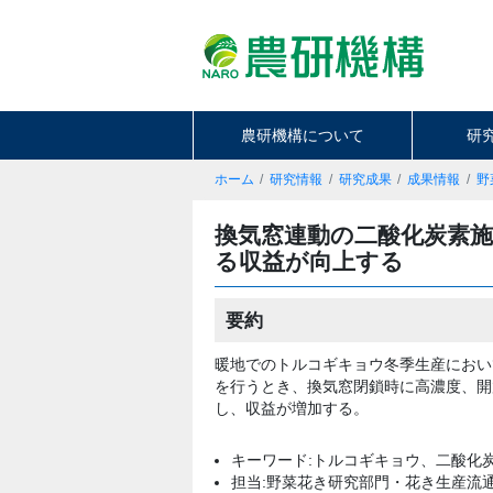
農研機構について
研
ホーム
研究情報
研究成果
成果情報
野
換気窓連動の二酸化炭素
る収益が向上する
要約
暖地でのトルコギキョウ冬季生産におい
を行うとき、換気窓閉鎖時に高濃度、開
し、収益が増加する。
キーワード:トルコギキョウ、二酸化
担当:野菜花き研究部門・花き生産流