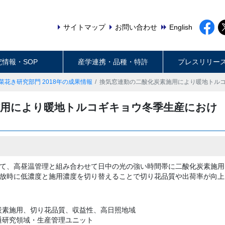
サイトマップ
お問い合わせ
English
究情報・SOP
産学連携・品種・特許
プレスリリー
菜花き研究部門 2018年の成果情報
換気窓連動の二酸化炭素施用により暖地トル
施用により暖地トルコギキョウ冬季生産におけ
て、高昼温管理と組み合わせて日中の光の強い時間帯に二酸化炭素施用
放時に低濃度と施用濃度を切り替えることで切り花品質や出荷率が向上
炭素施用、切り花品質、収益性、高日照地域
通研究領域・生産管理ユニット