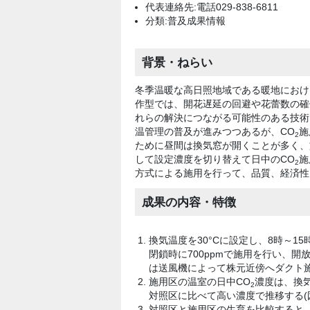
代表連絡先:電話029-838-6811
分類:普及成果情報
背景・ねらい
冬季温暖な高日照地域である暖地におけ
作型では、開花遅延の回避や花蕾数の確
れらの解決につながる可能性のある技術
温管理の普及が進みつつあるが、CO
施
2
ために昼間は換気窓が開くことが多く、
して設定濃度を切り替えて日中のCO
施
2
方式による施用を行って、品質、経済性
成果の内容・特徴
換気温度を30
°
Cに設定し、8時～15
閉鎖時に700ppmで施用を行い、開放
は送風機によって株元近傍へダクト
施用区の温室の日中CO
濃度は、換
2
対照区に比べて高い濃度で推移する(図
対照区と施用区の生育を比較すると、