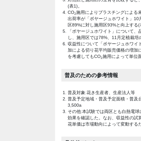
(表1)。
CO
施用によりブラスチングによる
2
出荷率が「ボヤージュホワイト」10
区89%に対し施用区93%と向上する(
「ボヤージュホワイト」について、品
し、施用区では78%、11月定植栽培
収益性について「ボヤージュホワイ
加による切り花平均販売価格の増加
を考慮してもCO
施用によって単位面
2
普及のための参考情報
普及対象:花き生産者、生産法人等
普及予定地域・普及予定面積・普及台数
3,500a
その他:本試験では両区とも白熱電
効果を確認した。なお、収益性の試
花単価は市場動向によって変動する