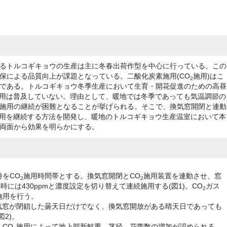
るトルコギキョウの生産は主に冬春出荷作型を中心に行っている。この
保による品質向上が課題となっている。二酸化炭素施用(CO
施用)はこ
2
である。トルコギキョウ冬季生産において生育・開花促進のための高昼
用は普及していない。理由として、暖地では冬季であっても気温調節の
施用の継続が困難となることが挙げられる。そこで、換気窓開閉と連動
用を継続する方法を開発し、暖地のトルコギキョウ生産温室において本
両面から効果を明らかにする。
時をCO
施用時間帯とする。換気窓開閉とCO
施用装置を連動させ、窓
2
2
時には430ppmと濃度設定を切り替えて連続施用する(図1)。CO
ガス
2
施用を行う。
気窓が閉鎖した曇天日だけでなく、換気窓開放がある晴天日であっても
2)。
CO
施用によって地上部新鮮重、茎径、花蕾数の増加が認められる