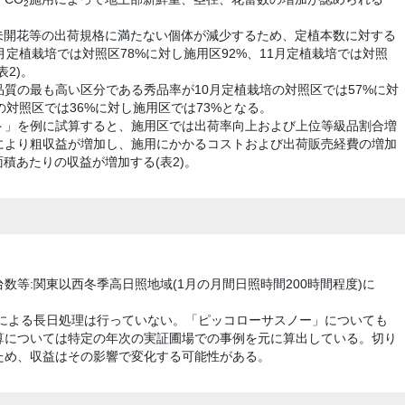
2
未開花等の出荷規格に満たない個体が減少するため、定植本数に対する
月定植栽培では対照区78%に対し施用区92%、11月定植栽培では対照
表2)。
質の最も高い区分である秀品率が10月定植栽培の対照区では57%に対
の対照区では36%に対し施用区では73%となる。
ト」を例に試算すると、施用区では出荷率向上および上位等級品割合増
により粗収益が増加し、施用にかかるコストおよび出荷販売経費の増加
積あたりの収益が増加する(表2)。
等:関東以西冬季高日照地域(1月の月間日照時間200時間程度)に
球による長日処理は行っていない。「ピッコローサスノー」についても
算については特定の年次の実証圃場での事例を元に算出している。切り
ため、収益はその影響で変化する可能性がある。