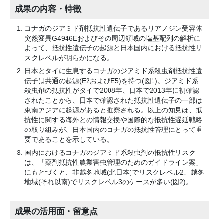
成果の内容・特徴
コナガのジアミド剤抵抗性遺伝子であるリアノジン受容体
突然変異G4946Eおよびその周辺領域の塩基配列の解析に
よって、抵抗性遺伝子の起源と日本国内における抵抗性リ
スクレベルが明らかになる。
日本とタイに生息するコナガのジアミド系殺虫剤抵抗性遺
伝子は共通の起源(E2およびE5)を持つ(図1)。ジアミド系
殺虫剤の抵抗性がタイで2008年、日本で2013年に初確認
されたことから、日本で確認された抵抗性遺伝子の一部は
東南アジアに起源があると推察される。以上の知見は、抵
抗性に関する海外との情報交換や国際的な抵抗性遅延戦略
の取り組みが、日本国内のコナガの抵抗性管理にとって重
要であることを示している。
国内におけるコナガのジアミド系殺虫剤の抵抗性リスク
は、「薬剤抵抗性農業害虫管理のためのガイドライン案」
にもとづくと、非越冬地域(北日本)でリスクレベル2、越冬
地域(それ以南)でリスクレベル3のケースが多い(図2)。
成果の活用面・留意点