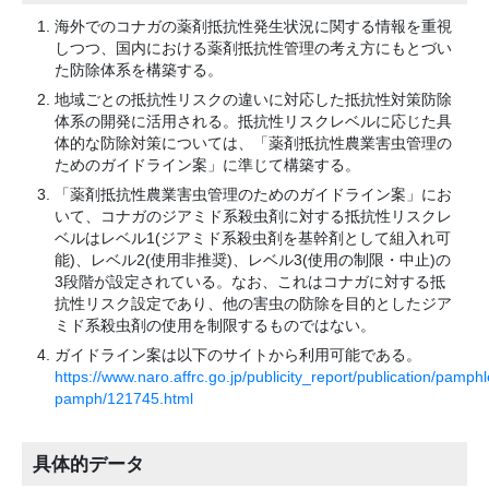
海外でのコナガの薬剤抵抗性発生状況に関する情報を重視
しつつ、国内における薬剤抵抗性管理の考え方にもとづい
た防除体系を構築する。
地域ごとの抵抗性リスクの違いに対応した抵抗性対策防除
体系の開発に活用される。抵抗性リスクレベルに応じた具
体的な防除対策については、「薬剤抵抗性農業害虫管理の
ためのガイドライン案」に準じて構築する。
「薬剤抵抗性農業害虫管理のためのガイドライン案」にお
いて、コナガのジアミド系殺虫剤に対する抵抗性リスクレ
ベルはレベル1(ジアミド系殺虫剤を基幹剤として組入れ可
能)、レベル2(使用非推奨)、レベル3(使用の制限・中止)の
3段階が設定されている。なお、これはコナガに対する抵
抗性リスク設定であり、他の害虫の防除を目的としたジア
ミド系殺虫剤の使用を制限するものではない。
ガイドライン案は以下のサイトから利用可能である。
https://www.naro.affrc.go.jp/publicity_report/publication/pamphl
pamph/121745.html
具体的データ