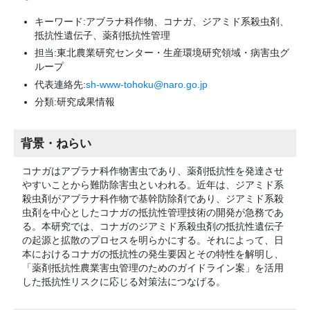
キーワード:アブラナ科作物、コナガ、ジアミド系殺虫剤、
抵抗性遺伝子、薬剤抵抗性管理
担当:東北農業研究センター・生産環境研究領域・病害虫グ
ループ
代表連絡先:
sh-www-tohoku@naro.go.jp
分類:研究成果情報
背景・ねらい
コナガはアブラナ科作物害虫であり、薬剤抵抗性を発達させ
やすいことから難防除害虫といわれる。近年は、ジアミド系
殺虫剤がアブラナ科作物で基幹防除剤であり、ジアミド系殺
虫剤を中心としたコナガの抵抗性管理技術の開発が急務であ
る。本研究では、コナガのジアミド系殺虫剤の抵抗性遺伝子
の起源と拡散のプロセスを明らかにする。それによって、日
本におけるコナガの抵抗性の発生要因とその特性を解明し、
「薬剤抵抗性農業害虫管理のためのガイドライン案」を活用
した抵抗性リスクに応じる対策法につなげる。