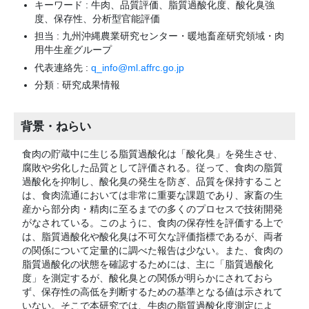
キーワード : 牛肉、品質評価、脂質過酸化度、酸化臭強
度、保存性、分析型官能評価
担当 : 九州沖縄農業研究センター・暖地畜産研究領域・肉
用牛生産グループ
代表連絡先 :
q_info@ml.affrc.go.jp
分類 : 研究成果情報
背景・ねらい
食肉の貯蔵中に生じる脂質過酸化は「酸化臭」を発生させ、
腐敗や劣化した品質として評価される。従って、食肉の脂質
過酸化を抑制し、酸化臭の発生を防ぎ、品質を保持すること
は、食肉流通においては非常に重要な課題であり、家畜の生
産から部分肉・精肉に至るまでの多くのプロセスで技術開発
がなされている。このように、食肉の保存性を評価する上で
は、脂質過酸化や酸化臭は不可欠な評価指標であるが、両者
の関係について定量的に調べた報告は少ない。また、食肉の
脂質過酸化の状態を確認するためには、主に「脂質過酸化
度」を測定するが、酸化臭との関係が明らかにされておら
ず、保存性の高低を判断するための基準となる値は示されて
いない。そこで本研究では、牛肉の脂質過酸化度測定によ