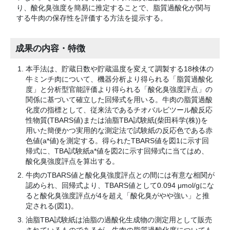
り、酸化臭強度を簡易に推定することで、脂質過酸化が関与
する牛肉の保存性を評価する方法を提示する。
成果の内容・特徴
本手法は、貯蔵日数や貯蔵温度を変えて調製する18検体の
牛ミンチ肉について、機器分析より得られる「脂質過酸化
度」と分析型官能評価より得られる「酸化臭強度評点」の
関係に基づいて確立した回帰式を用いる。牛肉の脂質過酸
化度の指標として、従来法であるチオバルビツール酸反応
性物質(TBARS値)または油脂TBA試験紙(柴田科学(株))を
用いた簡便かつ実用的な測定法で試験紙の反応色である赤
色値(a*値)を測定する。得られたTBARS値を図1に示す回
帰式に、TBA試験紙a*値を図2に示す回帰式に当てはめ、
酸化臭強度評点を算出する。
牛肉のTBARS値と酸化臭強度評点との間には有意な相関が
認められ、回帰式より、TBARS値として0.094 μmol/gにな
ると酸化臭強度評点が4を超え「酸化臭がやや強い」と推
定される(図1)。
油脂TBA試験紙は油脂の過酸化生成物の測定用として販売