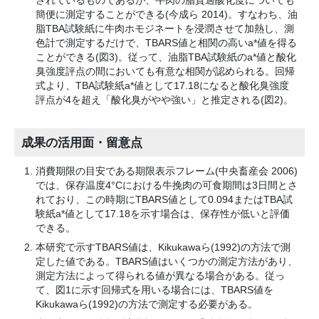
されているものであるが、牛肉の脂質過酸化度についても
簡便に測定することができる(今成ら 2014)。すなわち、油
脂TBA試験紙に牛肉ホモジネートを浸潤させて加熱し、測
色計で測定するだけで、TBARS値と相関の高いa*値を得る
ことができる(図3)。従って、油脂TBA試験紙のa*値と酸化
臭強度評点の間においても有意な相関が認められる。回帰
式より、TBA試験紙a*値として17.18になると酸化臭強度
評点が4を超え「酸化臭がやや強い」と推定される(図2)。
成果の活用面・留意点
消費期限の目安である期限表示フレーム(中央畜産会 2006)
では、保存温度4
°
Cにおける牛挽肉の可食期間は3日間とさ
れており、この時期にTBARS値として0.094またはTBA試
験紙a*値として17.18を示す場合は、保存性が低いと評価
できる。
本研究で示すTBARS値は、Kikukawaら(1992)の方法で測
定した値である。TBARS値はいくつかの測定方法があり、
測定方法によって得られる値が異なる場合がある。従っ
て、図1に示す回帰式を用いる場合には、TBARS値を
Kikukawaら(1992)の方法で測定する必要がある。