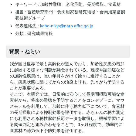
キーワード : 加齢性難聴、老化予防、長期摂取、食素材
担当 : 畜産研究部門・食肉用家畜研究領域・食肉用家畜飼
養技術グループ
代表連絡先 :
koho-nilgs@naro.affrc.go.jp
分類 : 研究成果情報
背景・ねらい
我が国は世界で最も高齢化が進んでおり、加齢性疾患の増加
に起因する様々な問題が懸念されている。難聴や認知症など
の加齢性疾患は、長い年月をかけて徐々に進行することか
ら、疾患状態に陥ってからの治療よりも、先々から予防する
ことが重要である。
そこで、本研究では、日常的に安心して長期間摂取可能な食
素材から、将来の難聴を予防することをコンセプトに、マウ
スモデルを利用して、加齢に伴う聴力低下について、食素材
の長期摂取による抑制効果を評価する。赤ちゃんの聴力測定
にも利用される聴性脳幹反応データを取得し、機械学習によ
る閾値判定と組み合わせることで、3ヶ月程度で、効率的に
食素材の聴力低下予防効果を評価する。