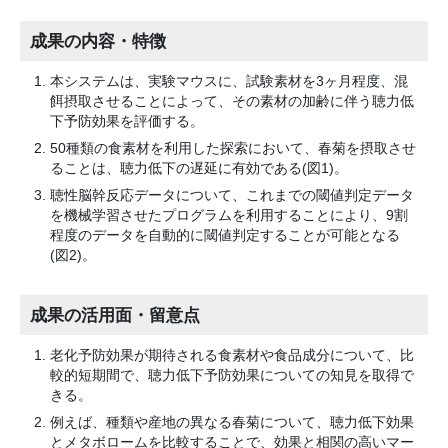
成果の内容・特徴
本システムは、実験マウスに、試験素材を3ヶ月程度、混
餌摂取させることによって、その素材の加齢に伴う聴力低
下予防効果を評価する。
50種類の食素材を利用した探索において、春菊を摂取させ
ることは、聴力低下の遅延に有効である(図1)。
聴性脳幹反応データについて、これまでの閾値判定データ
を機械学習させたプログラムを利用することにより、9割
程度のデータを自動的に閾値判定することが可能となる
(図2)。
成果の活用面・留意点
老化予防効果が期待される食素材や食品成分について、比
較的短期間で、聴力低下予防効果についての知見を取得で
きる。
例えば、種類や産地の異なる春菊について、聴力低下効果
とメタボロームを比較することで、効果と相関の高いマー