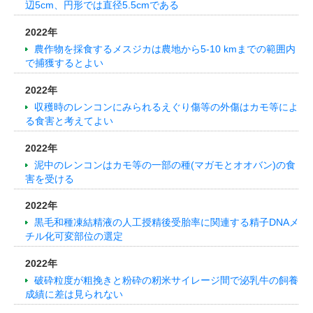
辺5cm、円形では直径5.5cmである
2022年
農作物を採食するメスジカは農地から5-10 kmまでの範囲内
で捕獲するとよい
2022年
収穫時のレンコンにみられるえぐり傷等の外傷はカモ等によ
る食害と考えてよい
2022年
泥中のレンコンはカモ等の一部の種(マガモとオオバン)の食
害を受ける
2022年
黒毛和種凍結精液の人工授精後受胎率に関連する精子DNAメ
チル化可変部位の選定
2022年
破砕粒度が粗挽きと粉砕の籾米サイレージ間で泌乳牛の飼養
成績に差は見られない