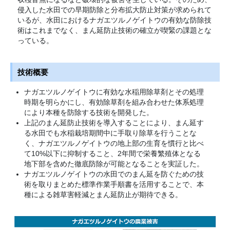
侵入した水田での早期防除と分布拡大防止対策が求められて
いるが、水田におけるナガエツルノゲイトウの有効な防除技
術はこれまでなく、まん延防止技術の確立が喫緊の課題とな
っている。
技術概要
ナガエツルノゲイトウに有効な水稲用除草剤とその処理
時期を明らかにし、有効除草剤を組み合わせた体系処理
により本種を防除する技術を開発した。
上記のまん延防止技術を導入することにより、まん延す
る水田でも水稲栽培期間中に手取り除草を行うことな
く、ナガエツルノゲイトウの地上部の生育を慣行と比べ
て10%以下に抑制すること、2年間で栄養繁殖体となる
地下部を含めた徹底防除が可能となることを実証した。
ナガエツルノゲイトウの水田でのまん延を防ぐための技
術を取りまとめた標準作業手順書を活用することで、本
種による雑草害軽減とまん延防止が期待できる。