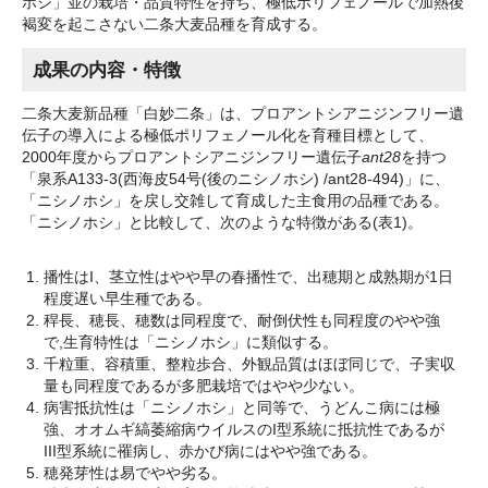
ホシ」並の栽培・品質特性を持ち、極低ポリフェノールで加熱後
褐変を起こさない二条大麦品種を育成する。
成果の内容・特徴
二条大麦新品種「白妙二条」は、プロアントシアニジンフリー遺
伝子の導入による極低ポリフェノール化を育種目標として、
2000年度からプロアントシアニジンフリー遺伝子
ant28
を持つ
「泉系A133-3(西海皮54号(後のニシノホシ) /ant28-494)」に、
「ニシノホシ」を戻し交雑して育成した主食用の品種である。
「ニシノホシ」と比較して、次のような特徴がある(表1)。
播性はI、茎立性はやや早の春播性で、出穂期と成熟期が1日
程度遅い早生種である。
稈長、穂長、穂数は同程度で、耐倒伏性も同程度のやや強
で,生育特性は「ニシノホシ」に類似する。
千粒重、容積重、整粒歩合、外観品質はほぼ同じで、子実収
量も同程度であるが多肥栽培ではやや少ない。
病害抵抗性は「ニシノホシ」と同等で、うどんこ病には極
強、オオムギ縞萎縮病ウイルスのI型系統に抵抗性であるが
III型系統に罹病し、赤かび病にはやや強である。
穂発芽性は易でやや劣る。