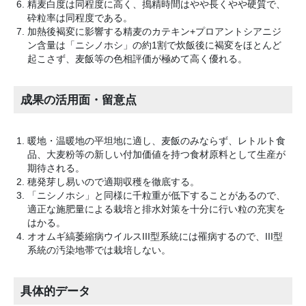
精麦白度は同程度に高く、搗精時間はやや長くやや硬質で、
砕粒率は同程度である。
加熱後褐変に影響する精麦のカテキン+プロアントシアニジ
ン含量は「ニシノホシ」の約1割で炊飯後に褐変をほとんど
起こさず、麦飯等の色相評価が極めて高く優れる。
成果の活用面・留意点
暖地・温暖地の平坦地に適し、麦飯のみならず、レトルト食
品、大麦粉等の新しい付加価値を持つ食材原料として生産が
期待される。
穂発芽し易いので適期収穫を徹底する。
「ニシノホシ」と同様に千粒重が低下することがあるので、
適正な施肥量による栽培と排水対策を十分に行い粒の充実を
はかる。
オオムギ縞萎縮病ウイルスIII型系統には罹病するので、III型
系統の汚染地帯では栽培しない。
具体的データ