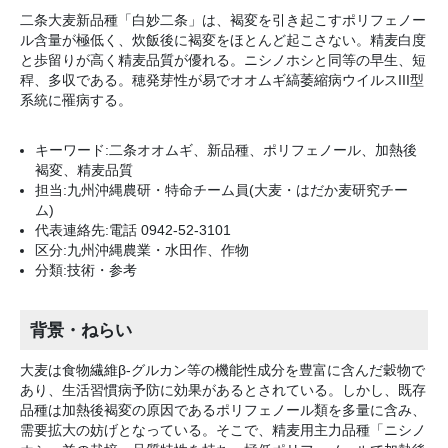
二条大麦新品種「白妙二条」は、褐変を引き起こすポリフェノー
ル含量が極低く、炊飯後に褐変をほとんど起こさない。精麦白度
と歩留りが高く精麦品質が優れる。ニシノホシと同等の早生、短
稈、多収である。穂発芽性が易でオオムギ縞萎縮病ウイルスIII型
系統に罹病する。
キーワード:二条オオムギ、新品種、ポリフェノール、加熱後
褐変、精麦品質
担当:九州沖縄農研・特命チーム員(大麦・はだか麦研究チー
ム)
代表連絡先:電話 0942-52-3101
区分:九州沖縄農業・水田作、作物
分類:技術・参考
背景・ねらい
大麦は食物繊維β-グルカン等の機能性成分を豊富に含んだ穀物で
あり、生活習慣病予防に効果があるとされている。しかし、既存
品種は加熱後褐変の原因であるポリフェノール類を多量に含み、
需要拡大の妨げとなっている。そこで、精麦用主力品種「ニシノ