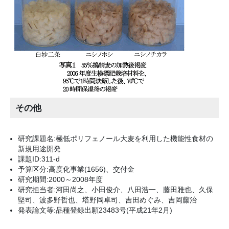
その他
研究課題名:極低ポリフェノール大麦を利用した機能性食材の
新規用途開発
課題ID:311-d
予算区分:高度化事業(1656)、交付金
研究期間:2000～2008年度
研究担当者:河田尚之、小田俊介、八田浩一、藤田雅也、久保
堅司、波多野哲也、塔野岡卓司、吉田めぐみ、吉岡藤治
発表論文等:品種登録出願23483号(平成21年2月)