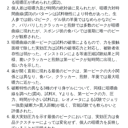
る咀嚼圧が求められた(図2)。
個人差は咀嚼力及び時間の絶対値に見られたが、咀嚼力対時
間曲線(図3)のパターンは試料物性により特色があった。生
人参では鋭い2ピーク、ゲル状の羊羹ではなめらかな2ピー
ク、パリパリしたクラッカーと煎餅では多数のピークが咀嚼
曲線に現れたが、スポンジ状の食パンでは後期に唯一のピー
クが観察された。
咀嚼曲線の第一ピークは試料の破壊によるもので、力を接触
面積で除した実効圧力は試料の破壊応力と対応し、被験者依
存性は弱かった。インストロンによる等速圧縮試験結果と同
様、脆いクラッカーと煎餅は第一ピークが短時間に出現し、
低い力を示した。
歯が開く直前に現れる最後のピークは、第一ピークの大小関
係とは異なり、食パン、クラッカー、煎餅、羊羹では最大咀
嚼力に近かった。
破断特性の異なる3種のすり身ゲルについて、同様に咀嚼曲
線を調べた(図4)。試料X、Yよりも、第一ピークの力、圧
力、時間が小さい試料Zは、レオメータによる試験でジェリ
ー強度(破断力×貫入距離)が低く、官能試験でも軟らかいと
評価された。
最大実効圧力を示す最後のピークにおいては、実効圧力は食
品テクスチャーによっては変化せず、個人の咀嚼力を反映し
ていることが示唆された。