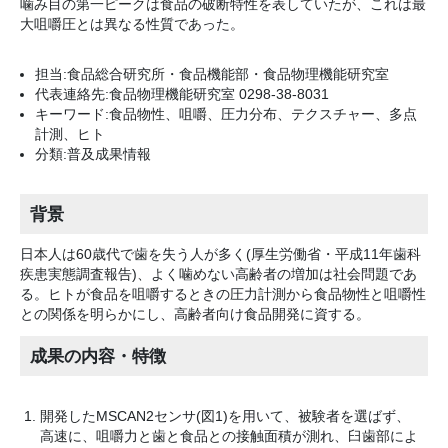
噛み目の第一ピークは食品の破断特性を表していたが、これは最
大咀嚼圧とは異なる性質であった。
担当:食品総合研究所・食品機能部・食品物理機能研究室
代表連絡先:食品物理機能研究室 0298-38-8031
キーワード:食品物性、咀嚼、圧力分布、テクスチャー、多点
計測、ヒト
分類:普及成果情報
背景
日本人は60歳代で歯を失う人が多く(厚生労働省・平成11年歯科
疾患実態調査報告)、よく噛めない高齢者の増加は社会問題であ
る。ヒトが食品を咀嚼するときの圧力計測から食品物性と咀嚼性
との関係を明らかにし、高齢者向け食品開発に資する。
成果の内容・特徴
開発したMSCAN2センサ(図1)を用いて、被験者を選ばず、
高速に、咀嚼力と歯と食品との接触面積が測れ、臼歯部によ