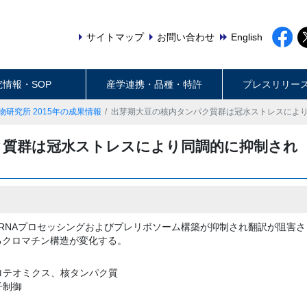
サイトマップ
お問い合わせ
English
究情報・SOP
産学連携・品種・特許
プレスリリー
物研究所 2015年の成果情報
出芽期大豆の核内タンパク質群は冠水ストレスによ
ク質群は冠水ストレスにより同調的に抑制され
RNAプロセッシングおよびプレリボソーム構築が抑制され翻訳が阻害さ
るクロマチン構造が変化する。
ロテオミクス、核タンパク質
子制御