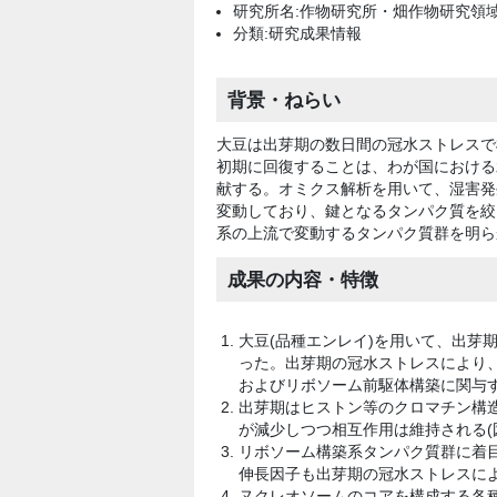
研究所名:作物研究所・畑作物研究領
分類:研究成果情報
背景・ねらい
大豆は出芽期の数日間の冠水ストレスで
初期に回復することは、わが国における
献する。オミクス解析を用いて、湿害発
変動しており、鍵となるタンパク質を絞
系の上流で変動するタンパク質群を明ら
成果の内容・特徴
大豆(品種エンレイ)を用いて、出芽
った。出芽期の冠水ストレスにより、
およびリボソーム前駆体構築に関与するタ
出芽期はヒストン等のクロマチン構
が減少しつつ相互作用は維持される(図
リボソーム構築系タンパク質群に着目
伸長因子も出芽期の冠水ストレスによ
ヌクレオソームのコアを構成する各種