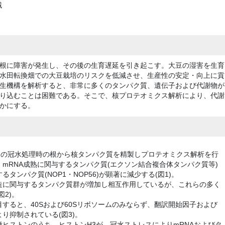
域
根に障害が発生し、その後の生育遅延を引き起こす。大豆の湿害を生育
水田転換畑での大豆栽培のリスクを低減させ、生産性の安定・向上に貢
生機構を解析すると、非常に多くのタンパク質、遺伝子および代謝物が
り込むことは困難である。そこで、核プロテオミクス解析により、代謝
かにする。
期の冠水処理時の根から核タンパク質を精製しプロテオミクス解析を行
mRNA成熟に関与するタンパク質(エクソン結合複合体タンパク質等)
ンパク質(NOP1・NOP56)が顕著に減少する(図1)。
造に関与するタンパク質群が増加し相互作用しているが、これらの多く
2)。
すると、40Sおよび60Sリボソームのみならず、翻訳開始因子および
り抑制されている(図3)。
ヒストンのうち、ヒストンH3が、冠水ストレスによりmRNAおよびタ