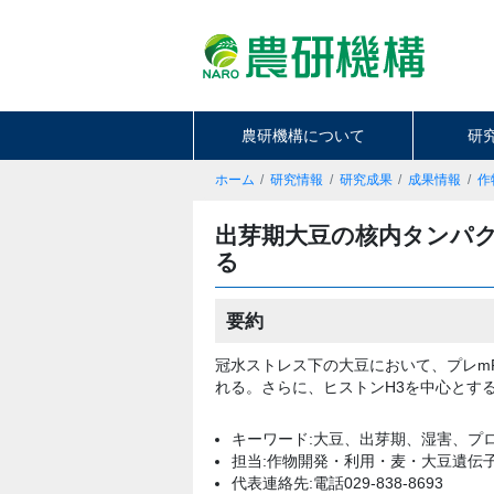
農研機構について
研
ホーム
研究情報
研究成果
成果情報
作
出芽期大豆の核内タンパ
る
要約
冠水ストレス下の大豆において、プレm
れる。さらに、ヒストンH3を中心とす
キーワード:大豆、出芽期、湿害、プ
担当:作物開発・利用・麦・大豆遺伝
代表連絡先:電話029-838-8693