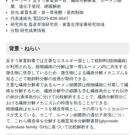
キーワード:反すう家畜第一胃、繊維分解酵素、ルーメン細
菌、遺伝子発現、網羅解析
担当:家畜生産・第一胃発酵・産肉制御
代表連絡先:電話029-838-8647
研究所名:畜産草地研究所・家畜生理栄養研究領域
分類:研究成果情報
背景・ねらい
反すう家畜飼養では主要なエネルギー源として粗飼料(植物繊維)
が利用される。植物繊維の分解は第一胃(ルーメン)内に共生する
微生物に依存しているため、微生物による繊維分解メカニズムを
知ることで粗飼料分解の改善が期待できる。
主要な繊維分解者であるルーメン細菌群は植物繊維に付着して繊
維を分解するため、繊維分解中の細菌を含む繊維画分とそれ以外
の画分(液体画分)に分けて比較解析することで、繊維分解部分に
おける繊維分解メカニズムの特徴を知ることができる。
植物繊維はセルロースを構造骨格とし、その周りをヘミセルロー
スが支えている。そこで、ルーメン細菌群の遺伝子発現につい
て、これら構造体を分解する糖質加水分解酵素群(glycoside
hydrolase family: GH)に基づいて比較解析する。