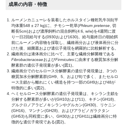
成果の内容・特徴
ルーメンカニューレを装着したホルスタイン種乾乳牛3頭(平
均体重548 ± 27 kg)に、チモシー乾草(
Phleum pretense
, 切
断長5cm)および濃厚飼料の混合飼料(4:6, w/w)を4週間に渡
り一日2回給与する(0930および1630)。給与最終日の朝給餌
前にルーメン内容物を採取し、繊維画分および液体画分に分
けた後、細菌叢および遺伝子発現を網羅的に比較解析する。
繊維画分は液体画分に比べて、主要な繊維分解菌種である
Fibrobacteraceae
および
Firmicutes
に由来する糖質加水分解
酵素群の遺伝子発現量が多い(図1)。
繊維画分でのセルロース分解酵素の遺伝子発現量は、3つの
糖質加水分解酵素群(GH9、5、および8)で多く、またセルロ
ース主鎖から離れにくい構造を持つ一部のGH9および48が
特徴的に多い(図2)。
ヘミセルロース分解酵素の遺伝子発現量は、キシラン主鎖を
分解する酵素群が多いが(GH10および11)、キチン(GH18)、
グルクロノアラビノキシランやグルカン(GH30)、リケニン
(GH16)、マンナン(GH28)、およびアラビノガラクタン
(GH53)も同程度に多い。GH30およびGH11は繊維画分に特
徴的な遺伝子発現である(図2)。