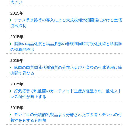
大きい
2015年
テラス承水路等の導入による大規模傾斜畑圃場における土壌
流出抑制
2015年
脂肪の結晶化度と結晶多形の非破壊同時可視化技術と豚脂肪
の特異的検出
2015年
豚肉の肉質関連代謝物質の分布およびと畜後の生成過程は筋
肉間で異なる
2015年
好気培養で乳酸菌のカロテノイド生産が促進され、酸化スト
レス耐性が向上する
2015年
モンゴルの伝統的乳製品より分離されたブタ胃ムチンへの付
着性を有する乳酸菌