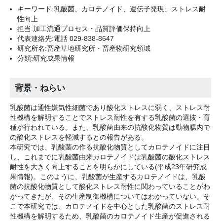
キーワード:乳酸菌、カロテノイド、遺伝子発現、ストレス耐
性向上
担当:加工流通プロセス・品質評価保持向上
代表連絡先:電話 029-838-8647
研究所名:畜産草地研究所・畜産物研究領域
分類:研究成果情報
背景・ねらい
乳酸菌は通性嫌気性細菌であり酸化ストレスに弱く、ストレス耐
性機構を解明することでストレス耐性を有する乳酸菌の選抜・育
種が行われている。また、乳酸菌由来の抗酸化物質は動物腸内で
の酸化ストレスを軽減するとの報告がある。
本研究では、乳酸菌の作る抗酸化物質としてカロテノイドに注目
し、これまでに乳酸菌由来カロテノイドは乳酸菌の酸化ストレス
耐性を大きく向上することを明らかにしている(平成23年研究成
果情報)。このように、乳酸菌が生産するカロテノイドは、乳酸
菌の抗酸化物質として酸化ストレス耐性に関わっていることがわ
かってきたが、その生産制御機構についてはわかっていない。そ
こで本研究では、カロテノイドを中心とした乳酸菌のストレス耐
性機構を解明するため、乳酸菌のカロテノイド生産が促進される