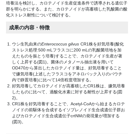
培養法を検討し、カロテノイド生産促進条件で誘導される遺伝子
群を明らかにする。また、カロテノイドが高蓄積した乳酸菌の酸
化ストレス耐性について検討する。
成果の内容・特徴
ウシ生乳由来の
Enterococcus gilvus
CR1株を好気培養(酸化
ストレス処理:500 mLフラスコに200 mLの乳酸菌培地を加
えたものを振とう培養)することで、カロテノイド生産が著
しく上昇する(図1)。菌体のメタノール抽出液を用いて
OD470から算出したカロテノイド量は、好気培養すること
で嫌気培養(上述したフラスコをアネロパック入りのパウチ
内で静置培養)に比べて14倍程度増加する。
好気培養してカロテノイドが高蓄積したCR1株は、嫌気培養
したものに比べて、過酸化水素に対する耐性が上昇する(図
2)。
CR1株を好気培養することで、Acetyl-CoAから始まるカロテ
ノイドの前駆体を合成するイソプレノイド生合成遺伝子群お
よびカロテノイド生合成遺伝子crtNMの発現量が増加する
(図3)。