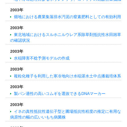
2003年
畑地における農業集落排水汚泥の窒素肥料としての有効利用
2003年
東北地域におけるスルホニルウレア系除草剤抵抗性水田雑草
の確認状況
2003年
水稲障害不稔予測モデルの作成
2003年
複粒化種子を利用した寒冷地向け水稲湛水土中点播栽培体系
2003年
製パン適性の高いコムギを選抜できるDNAマーカー
2003年
イネの真性抵抗性遺伝子型と圃場抵抗性程度の推定に有用な
病原性の幅の広いいもち病菌株