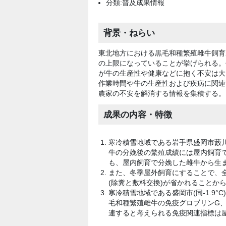
分類:普及成果情報
背景・ねらい
東北地方における黒毛和種繁殖雌牛飼育
の上限になっていることが挙げられる。
が牛の生産性や健康などに抱く不安は大
作業時間や牛の生産性および疾病に関連
農家の不安を解消する情報を集積する。
成果の内容・特徴
寒冷積雪地域である岩手県盛岡市藪川地区(
牛の分娩後の繁殖成績には屋内飼育
も、屋内飼育で分娩した雌牛から生ま
また、冬季屋外飼育にすることで、全
(除糞と敷料交換)が省かれることか
寒冷積雪地域である盛岡市(同-1.9
毛和種繁殖雌牛の免疫グロブリンG、
連すると考えられる免疫関連指標は屋