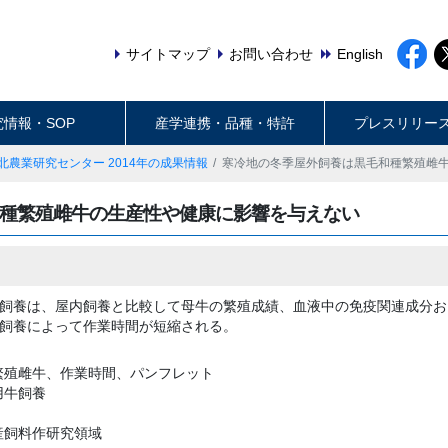
サイトマップ
お問い合わせ
English
究情報・SOP
産学連携・品種・特許
プレスリリー
北農業研究センター 2014年の成果情報
寒冷地の冬季屋外飼養は黒毛和種繁殖雌
種繁殖雌牛の生産性や健康に影響を与えない
飼養は、屋内飼養と比較して母牛の繁殖成績、血液中の免疫関連成分お
飼養によって作業時間が短縮される。
繁殖雌牛、作業時間、パンフレット
用牛飼養
産飼料作研究領域