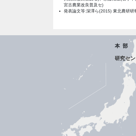
宮古農業改良普及セ)
発表論文等:深澤ら(2015) 東北農研研報、
本部
研究セン