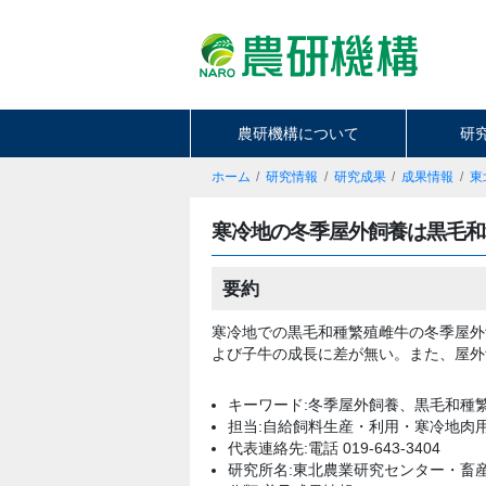
農研機構について
研
ホーム
研究情報
研究成果
成果情報
東
寒冷地の冬季屋外飼養は黒毛和
要約
寒冷地での黒毛和種繁殖雌牛の冬季屋外
よび子牛の成長に差が無い。また、屋外
キーワード:冬季屋外飼養、黒毛和種
担当:自給飼料生産・利用・寒冷地肉
代表連絡先:電話 019-643-3404
研究所名:東北農業研究センター・畜