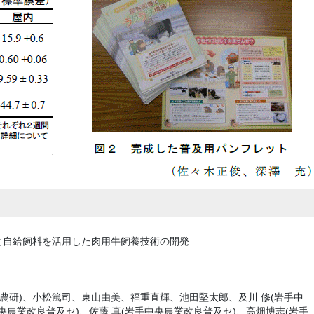
と自給飼料を活用した肉用牛飼養技術の開発
手農研)、小松篤司、東山由美、福重直輝、池田堅太郎、及川 修(岩手中
央農業改良普及セ)、佐藤 真(岩手中央農業改良普及セ)、高畑博志(岩手