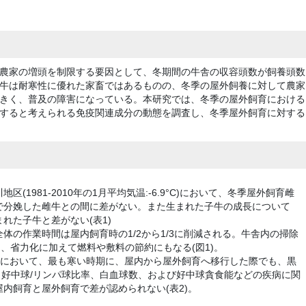
農家の増頭を制限する要因として、冬期間の牛舎の収容頭数が飼養頭数
牛は耐寒性に優れた家畜ではあるものの、冬季の屋外飼養に対して農家
きく、普及の障害になっている。本研究では、冬季の屋外飼育における
すると考えられる免疫関連成分の動態を調査し、冬季屋外飼育に対する
1981-2010年の1月平均気温:-6.9°C)において、冬季屋外飼育雌
で分娩した雌牛との間に差がない。また生まれた子牛の成長について
れた子牛と差がない(表1)
体の作業時間は屋内飼育時の1/2から1/3に削減される。牛舎内の掃除
ら、省力化に加えて燃料や敷料の節約にもなる(図1)。
°C)において、最も寒い時期に、屋内から屋外飼育へ移行した際でも、黒
好中球/リンパ球比率、白血球数、および好中球貪食能などの疾病に関
内飼育と屋外飼育で差が認められない(表2)。