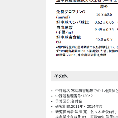
その他
中課題名:寒冷積雪地帯での土地資源
中課題整理番号:120d2
予算区分:交付金
研究期間:2011年～2014年度
研究担当者:深澤 充、佐々木正俊(岩
央農業改良普及セ)、須藤知生(岩手中