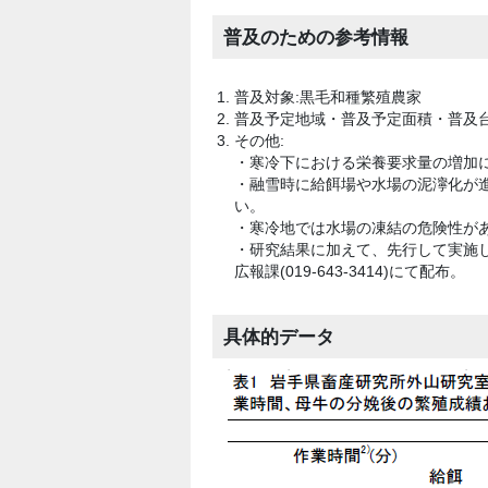
普及のための参考情報
普及対象:黒毛和種繁殖農家
普及予定地域・普及予定面積・普及台
その他:
・寒冷下における栄養要求量の増加
・融雪時に給餌場や水場の泥濘化が
い。
・寒冷地では水場の凍結の危険性が
・研究結果に加えて、先行して実施し
広報課(019-643-3414)にて配布。
具体的データ