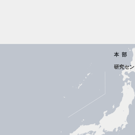
本部
研究セン