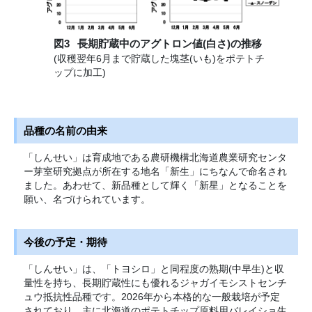
図3
長期貯蔵中のアグトロン値(白さ)の推移
(収穫翌年6月まで貯蔵した塊茎(いも)をポテトチ
ップに加工)
品種の名前の由来
「しんせい」は育成地である農研機構北海道農業研究センタ
ー芽室研究拠点が所在する地名「新生」にちなんで命名され
ました。あわせて、新品種として輝く「新星」となることを
願い、名づけられています。
今後の予定・期待
「しんせい」は、「トヨシロ」と同程度の熟期(中早生)と収
量性を持ち、長期貯蔵性にも優れるジャガイモシストセンチ
ュウ抵抗性品種です。2026年から本格的な一般栽培が予定
されており、主に北海道のポテトチップ原料用バレイショ生