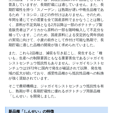
普及していますが、長期貯蔵には適していません。また、長
期貯蔵性を持つ「スノーデン」は熟期が遅い中晩生品種であ
るため「トヨシロ」ほどの作付けはありません。そのため、
年間を通じてその需要を全て国産原料でまかなうことは難し
く、原料が不足気味となる2月以降は一部のポテトチップ製
造販売者はアメリカから原料の一部を随時輸入して不足分を
補っています。このため、国産原料による安定的な周年供給
の実現に向けて、小麦の前作として作付け可能な熟期で、長
期貯蔵に適した品種の開発が強く求められていました。
また、これら2品種は、減収を引き起こし、発生すると「種
いも」生産への制限要因ともなる重要害虫であるジャガイモ
シストセンチュウ抵抗性もありません。ジャガイモシストセ
ンチュウは1972年に国内で発生が確認されて以降、発生地
域の拡大が続いており、感受性品種から抵抗性品種への転換
が強く奨励されています。
そこで農研機構は、ジャガイモシストセンチュウ抵抗性を有
し、熟期が早く長期貯蔵性に優れるポテトチップ用新品種
「しんせい」を開発しました。
新品種「しんせい」の特徴