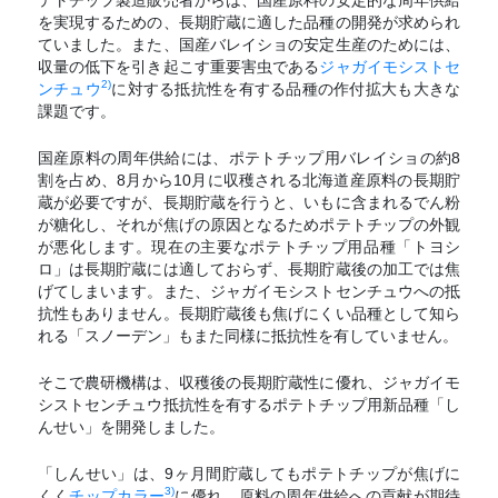
を実現するための、長期貯蔵に適した品種の開発が求められ
ていました。また、国産バレイショの安定生産のためには、
収量の低下を引き起こす重要害虫である
ジャガイモシストセ
2)
ンチュウ
に対する抵抗性を有する品種の作付拡大も大きな
課題です。
国産原料の周年供給には、ポテトチップ用バレイショの約8
割を占め、8月から10月に収穫される北海道産原料の長期貯
蔵が必要ですが、長期貯蔵を行うと、いもに含まれるでん粉
が糖化し、それが焦げの原因となるためポテトチップの外観
が悪化します。現在の主要なポテトチップ用品種「トヨシ
ロ」は長期貯蔵には適しておらず、長期貯蔵後の加工では焦
げてしまいます。また、ジャガイモシストセンチュウへの抵
抗性もありません。長期貯蔵後も焦げにくい品種として知ら
れる「スノーデン」もまた同様に抵抗性を有していません。
そこで農研機構は、収穫後の長期貯蔵性に優れ、ジャガイモ
シストセンチュウ抵抗性を有するポテトチップ用新品種「し
んせい」を開発しました。
「しんせい」は、9ヶ月間貯蔵してもポテトチップが焦げに
3)
くく
チップカラー
に優れ、原料の周年供給への貢献が期待