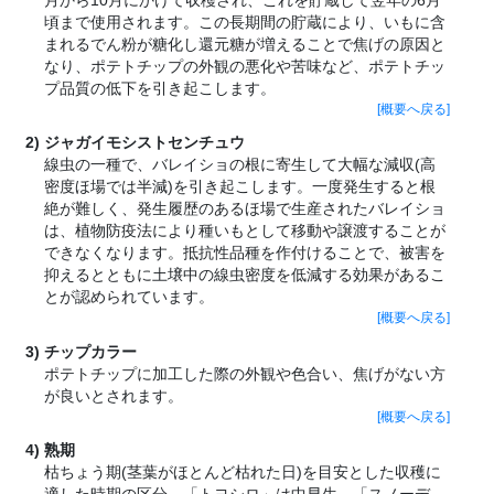
頃まで使用されます。この長期間の貯蔵により、いもに含
まれるでん粉が糖化し還元糖が増えることで焦げの原因と
なり、ポテトチップの外観の悪化や苦味など、ポテトチッ
プ品質の低下を引き起こします。
[概要へ戻る]
ジャガイモシストセンチュウ
線虫の一種で、バレイショの根に寄生して大幅な減収(高
密度ほ場では半減)を引き起こします。一度発生すると根
絶が難しく、発生履歴のあるほ場で生産されたバレイショ
は、植物防疫法により種いもとして移動や譲渡することが
できなくなります。抵抗性品種を作付けることで、被害を
抑えるとともに土壌中の線虫密度を低減する効果があるこ
とが認められています。
[概要へ戻る]
チップカラー
ポテトチップに加工した際の外観や色合い、焦げがない方
が良いとされます。
[概要へ戻る]
熟期
枯ちょう期(茎葉がほとんど枯れた日)を目安とした収穫に