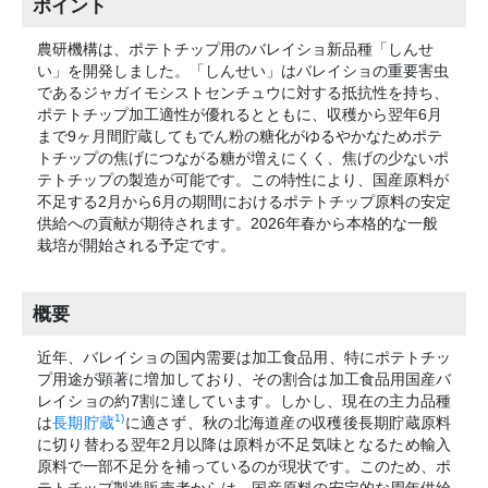
ポイント
農研機構は、ポテトチップ用のバレイショ新品種「しんせ
い」を開発しました。「しんせい」はバレイショの重要害虫
であるジャガイモシストセンチュウに対する抵抗性を持ち、
ポテトチップ加工適性が優れるとともに、収穫から翌年6月
まで9ヶ月間貯蔵してもでん粉の糖化がゆるやかなためポテ
トチップの焦げにつながる糖が増えにくく、焦げの少ないポ
テトチップの製造が可能です。この特性により、国産原料が
不足する2月から6月の期間におけるポテトチップ原料の安定
供給への貢献が期待されます。2026年春から本格的な一般
栽培が開始される予定です。
概要
近年、バレイショの国内需要は加工食品用、特にポテトチッ
プ用途が顕著に増加しており、その割合は加工食品用国産バ
レイショの約7割に達しています。しかし、現在の主力品種
1)
は
長期貯蔵
に適さず、秋の北海道産の収穫後長期貯蔵原料
に切り替わる翌年2月以降は原料が不足気味となるため輸入
原料で一部不足分を補っているのが現状です。このため、ポ
テトチップ製造販売者からは、国産原料の安定的な周年供給