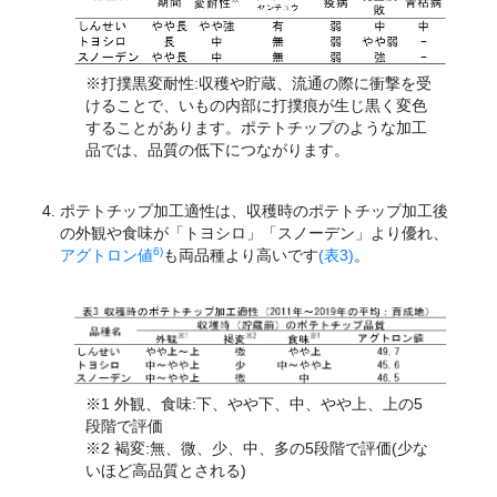
※打撲黒変耐性:収穫や貯蔵、流通の際に衝撃を受
けることで、いもの内部に打撲痕が生じ黒く変色
することがあります。ポテトチップのような加工
品では、品質の低下につながります。
ポテトチップ加工適性は、収穫時のポテトチップ加工後
の外観や食味が「トヨシロ」「スノーデン」より優れ、
6)
アグトロン値
も両品種より高いです
(表3)
。
※1 外観、食味:下、やや下、中、やや上、上の5
段階で評価
※2 褐変:無、微、少、中、多の5段階で評価(少な
いほど高品質とされる)