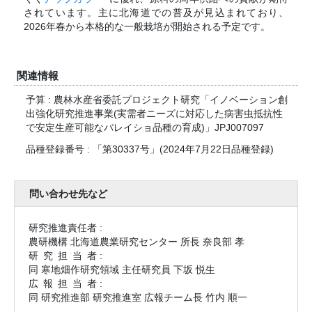
されています。主に北海道での普及が見込まれており、
2026年春から本格的な一般栽培が開始される予定です。
関連情報
予算 : 農林水産省委託プロジェクト研究「イノベーション創
出強化研究推進事業(実需者ニーズに対応した病害虫抵抗性
で安定生産可能なバレイショ品種の育成)」JPJ007097
品種登録番号 : 「第30337号」(2024年7月22日品種登録)
問い合わせ先など
研究推進責任者 :
農研機構 北海道農業研究センター 所長 奈良部 孝
研究担当
者 :
同 寒地畑作研究領域 主任研究員 下坂 悦生
広報担当
者 :
同 研究推進部 研究推進室 広報チーム長 竹内 順一