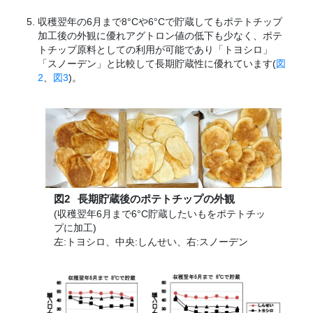
収穫翌年の6月まで8
°
Cや6
°
Cで貯蔵してもポテトチップ
加工後の外観に優れアグトロン値の低下も少なく、ポテ
トチップ原料としての利用が可能であり「トヨシロ」
「スノーデン」と比較して長期貯蔵性に優れています(
図
2
、
図3
)。
図2
長期貯蔵後のポテトチップの外観
(収穫翌年6月まで6
°
C貯蔵したいもをポテトチッ
プに加工)
左:トヨシロ、中央:しんせい、右:スノーデン