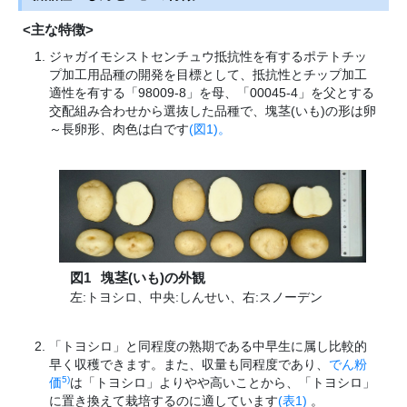
<主な特徴>
ジャガイモシストセンチュウ抵抗性を有するポテトチッ
プ加工用品種の開発を目標として、抵抗性とチップ加工
適性を有する「98009-8」を母、「00045-4」を父とする
交配組み合わせから選抜した品種で、塊茎(いも)の形は卵
～長卵形、肉色は白です
(図1)。
図1
塊茎(いも)の外観
左:トヨシロ、中央:しんせい、右:スノーデン
「トヨシロ」と同程度の熟期である中早生に属し比較的
早く収穫できます。また、収量も同程度であり、
でん粉
5)
価
は「トヨシロ」よりやや高いことから、「トヨシロ」
に置き換えて栽培するのに適しています
(表1)
。