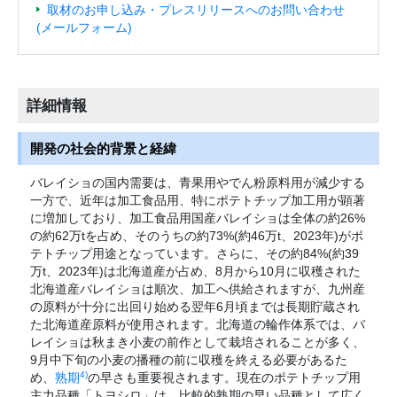
取材のお申し込み・プレスリリースへのお問い合わせ
(メールフォーム)
詳細情報
開発の社会的背景と経緯
バレイショの国内需要は、青果用やでん粉原料用が減少する
一方で、近年は加工食品用、特にポテトチップ加工用が顕著
に増加しており、加工食品用国産バレイショは全体の約26%
の約62万tを占め、そのうちの約73%(約46万t、2023年)がポ
テトチップ用途となっています。さらに、その約84%(約39
万t、2023年)は北海道産が占め、8月から10月に収穫された
北海道産バレイショは順次、加工へ供給されますが、九州産
の原料が十分に出回り始める翌年6月頃までは長期貯蔵され
た北海道産原料が使用されます。北海道の輪作体系では、バ
レイショは秋まき小麦の前作として栽培されることが多く、
9月中下旬の小麦の播種の前に収穫を終える必要があるた
4)
め、
熟期
の早さも重要視されます。現在のポテトチップ用
主力品種「トヨシロ」は、比較的熟期の早い品種として広く