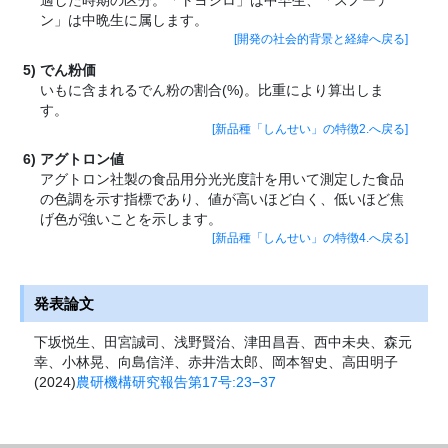
適した時期の区分。「トヨシロ」は中早生、「スノーデ
ン」は中晩生に属します。
[開発の社会的背景と経緯へ戻る]
でん粉価
いもに含まれるでん粉の割合(%)。比重により算出しま
す。
[新品種「しんせい」の特徴2.へ戻る]
アグトロン値
アグトロン社製の食品用分光光度計を用いて測定した食品
の色調を示す指標であり、値が高いほど白く、低いほど焦
げ色が強いことを示します。
[新品種「しんせい」の特徴4.へ戻る]
発表論文
下坂悦生、田宮誠司、浅野賢治、津田昌吾、西中未央、森元
幸、小林晃、向島信洋、赤井浩太郎、岡本智史、高田明子
(2024)
農研機構研究報告第17号:23−37