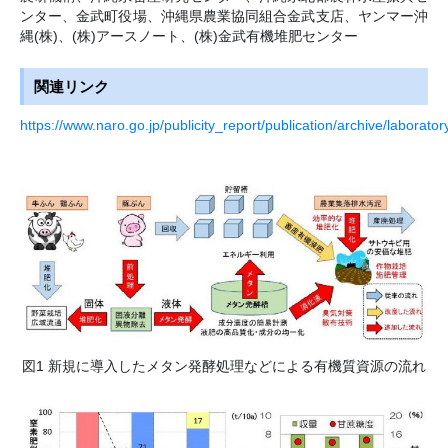
ンター、金武町役場、沖縄県農業協同組合金武支店、ヤンマー沖
縄(株)、(株)アースノート、(株)金武有機堆肥センター
関連リンク
https://www.naro.go.jp/publicity_report/publication/archive/laborato
図1 新規に導入したメタン発酵処理などによる有機質資源の流れ