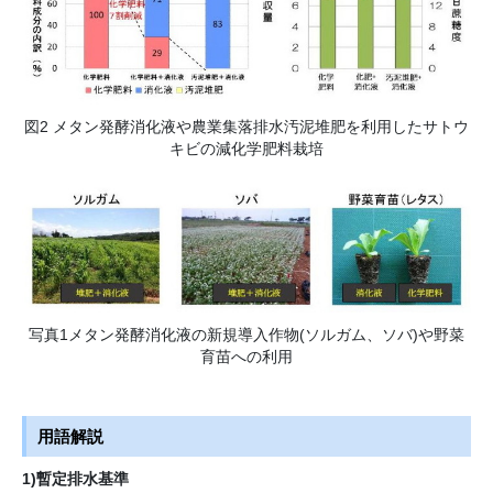
図2 メタン発酵消化液や農業集落排水汚泥堆肥を利用したサトウ
キビの減化学肥料栽培
写真1メタン発酵消化液の新規導入作物(ソルガム、ソバ)や野菜
育苗への利用
用語解説
1)暫定排水基準