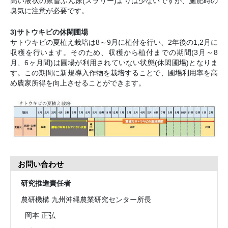
高い液状の家畜ふん尿(スラリー)よりは少ないですが、施肥時の
臭気に注意が必要です。
3)サトウキビの休閑圃場
サトウキビの夏植え栽培は8～9月に植付を行い、2年後の1,2月に
収穫を行います。そのため、収穫から植付までの期間(3月～8
月、6ヶ月間)は圃場が利用されていない状態(休閑圃場)となりま
す。この期間に新規導入作物を栽培することで、圃場利用率を高
め農家所得を向上させることができます。
お問い合わせ
研究推進責任者
農研機構 九州沖縄農業研究センター所長
岡本 正弘