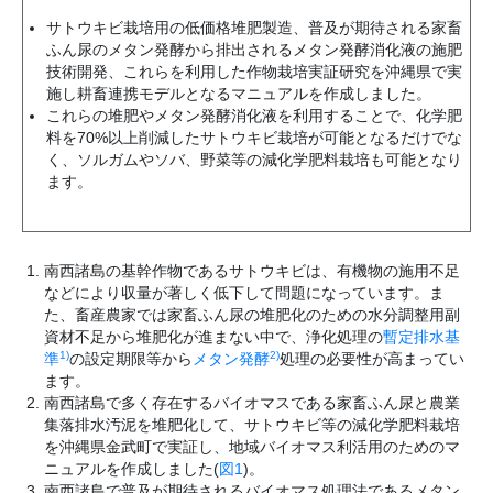
サトウキビ栽培用の低価格堆肥製造、普及が期待される家畜
ふん尿のメタン発酵から排出されるメタン発酵消化液の施肥
技術開発、これらを利用した作物栽培実証研究を沖縄県で実
施し耕畜連携モデルとなるマニュアルを作成しました。
これらの堆肥やメタン発酵消化液を利用することで、化学肥
料を70%以上削減したサトウキビ栽培が可能となるだけでな
く、ソルガムやソバ、野菜等の減化学肥料栽培も可能となり
ます。
南西諸島の基幹作物であるサトウキビは、有機物の施用不足
などにより収量が著しく低下して問題になっています。ま
た、畜産農家では家畜ふん尿の堆肥化のための水分調整用副
資材不足から堆肥化が進まない中で、浄化処理の
暫定排水基
1)
2)
準
の設定期限等から
メタン発酵
処理の必要性が高まってい
ます。
南西諸島で多く存在するバイオマスである家畜ふん尿と農業
集落排水汚泥を堆肥化して、サトウキビ等の減化学肥料栽培
を沖縄県金武町で実証し、地域バイオマス利活用のためのマ
ニュアルを作成しました(
図1
)。
南西諸島で普及が期待されるバイオマス処理法であるメタン