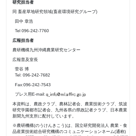
研究担当者
同 畜産草地研究領域(畜産環境研究グループ)
田中 章浩
Tel 096-242-7760
広報担当者
農研機構九州沖縄農業研究センター
広報普及室長
菅谷 博
Tel: 096-242-7682
Fax:096-242-7543
プレス用E-mail:
本資料は、農政クラブ、農林記者会、農業技術クラブ、筑波
研究学園都市記者会、九州各県の県政記者クラブ、日本農業
新聞九州支所に配付しています。
※農研機構(のうけんきこう)は、国立研究開発法人 農業・食
品産業技術総合研究機構のコミュニケーションネーム(通称)