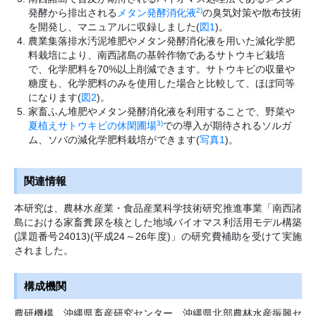
2)
発酵から排出される
メタン発酵消化液
の臭気対策や散布技術
を開発し、マニュアルに収録しました(
図1
)。
農業集落排水汚泥堆肥やメタン発酵消化液を用いた減化学肥
料栽培により、南西諸島の基幹作物であるサトウキビ栽培
で、化学肥料を70%以上削減できます。サトウキビの収量や
糖度も、化学肥料のみを使用した場合と比較して、ほぼ同等
になります(
図2
)。
家畜ふん堆肥やメタン発酵消化液を利用することで、野菜や
3)
夏植えサトウキビの休閑圃場
での導入が期待されるソルガ
ム、ソバの減化学肥料栽培ができます(
写真1
)。
関連情報
本研究は、農林水産業・食品産業科学技術研究推進事業「南西諸
島における家畜糞尿を核とした地域バイオマス利活用モデル構築
(課題番号24013)(平成24～26年度)」の研究費補助を受けて実施
されました。
構成機関
農研機構、沖縄県畜産研究センター、沖縄県北部農林水産振興セ