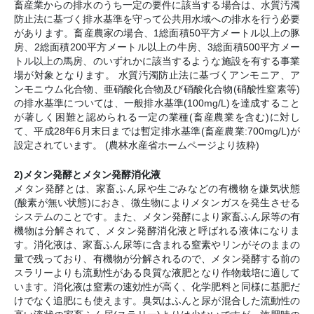
畜産業からの排水のうち一定の要件に該当する場合は、水質汚濁
防止法に基づく排水基準を守って公共用水域への排水を行う必要
があります。畜産農家の場合、1総面積50平方メートル以上の豚
房、2総面積200平方メートル以上の牛房、3総面積500平方メー
トル以上の馬房、のいずれかに該当するような施設を有する事業
場が対象となります。 水質汚濁防止法に基づくアンモニア、ア
ンモニウム化合物、亜硝酸化合物及び硝酸化合物(硝酸性窒素等)
の排水基準については、一般排水基準(100mg/L)を達成すること
が著しく困難と認められる一定の業種(畜産農業を含む)に対し
て、平成28年6月末日までは暫定排水基準(畜産農業:700mg/L)が
設定されています。 (農林水産省ホームページより抜粋)
2)メタン発酵とメタン発酵消化液
メタン発酵とは、家畜ふん尿や生ごみなどの有機物を嫌気状態
(酸素が無い状態)におき、微生物によりメタンガスを発生させる
システムのことです。また、メタン発酵により家畜ふん尿等の有
機物は分解されて、メタン発酵消化液と呼ばれる液体になりま
す。消化液は、家畜ふん尿等に含まれる窒素やリンがそのままの
量で残っており、有機物が分解されるので、メタン発酵する前の
スラリーよりも流動性がある良質な液肥となり作物栽培に適して
います。消化液は窒素の速効性が高く、化学肥料と同様に基肥だ
けでなく追肥にも使えます。臭気はふんと尿が混合した流動性の