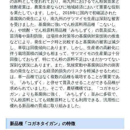
の原料として使われており、南九州におけるでん粉製造業と
焼酎産業は、農業生産ならびに地域経済において重要な役割
を果たしています。しかし、2018年に国内で初確認された
基腐病の発生により、南九州のサツマイモ生産は深刻な被害
を受けました。基腐病に強いでん粉原料用品種「こないし
ん」や焼酎・でん粉原料用品種「みちしずく」の普及拡大、
苗消毒や薬剤防除、ほ場排水対策等の基腐病対策技術の推進
などにより、発生ピーク時と比較すると基腐病の被害は減少
し、単収は回復傾向にあります。しかし、生産者の高齢化に
伴う栽培面積の減少も相まって、サツマイモの生産量は十分
回復しておらず、特にでん粉の原料不足はいまだかつてない
深刻な状況にあります。また、気候変動や基腐病以外の病害
虫の発生などによる経済的損失のリスクを軽減させるために
は、単一品種ではなく複数の品種を栽培することが重要であ
り、「みちしずく」と併せて普及させることができる品種が
求められていました。そこで、農研機構では、「コガネセン
ガン」よりも基腐病に強く、「みちしずく」並みに多収で、
でん粉原料としても焼酎原料としても利用できる、汎用性に
優れる新品種の育成に取り組みました。
新品種「コガネタイガン」の特徴