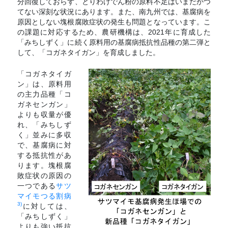
分回復しておらず、とりわけでん粉の原料不足はいまだかつ
てない深刻な状況にあります。また、南九州では、基腐病を
原因としない塊根腐敗症状の発生も問題となっています。こ
の課題に対応するため、農研機構は、2021年に育成した
「みちしずく」に続く原料用の基腐病抵抗性品種の第二弾と
して、「コガネタイガン」を育成しました。
「コガネタイガ
ン」は、原料用
の主力品種「コ
ガネセンガン」
よりも収量が優
れ、「みちしず
く」並みに多収
で、基腐病に対
する抵抗性があ
ります。塊根腐
敗症状の原因の
一つである
サツ
マイモつる割病
3)
に対しては、
「みちしずく」
よりも強い抵抗