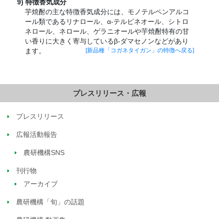
特徴香気成分
芋焼酎の主な特徴香気成分には、モノテルペンアルコ
ール類であるリナロール、α‐テルピネオール、シトロ
ネロール、ネロール、ゲラニオールや芋焼酎特有の甘
い香りに大きく寄与しているβ‐ダマセノンなどがあり
ます。
[新品種「コガネタイガン」の特徴へ戻る]
プレスリリース・広報
プレスリリース
広報活動報告
農研機構SNS
刊行物
アーカイブ
農研機構「旬」の話題