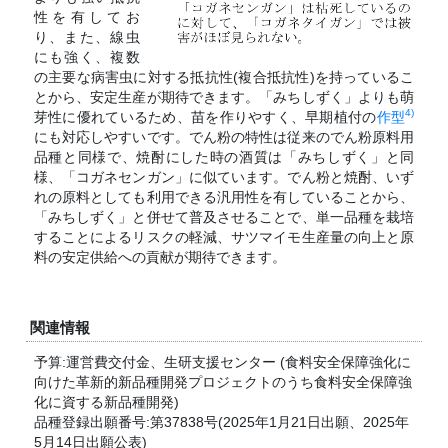
性を有してお
り、また、線虫
にも強く、複数
の主要な病害虫に対する抵抗性(複合抵抗性)を持っているこ
とから、安定生産が期待できます。「みちしずく」よりも萌
4)
芽性に優れているため、苗を作りやすく、早期植付の
作型
にも対応しやすいです。でん粉の特性は従来のでん粉原料用
品種と同様で、焼酎にした時の酒質は「みちしずく」と同
様、「コガネセンガン」に似ています。でん粉と焼酎、いず
れの原料としても利用できる汎用性を有していることから、
「みちしずく」と併せて普及させることで、単一品種を栽培
することによるリスクの軽減、サツマイモ生産量の向上と原
料の安定供給への貢献が期待できます。
関連情報
予算:運営費交付金、生研支援センター (食料安全保障強化に
向けた革新的新品種開発プロジェクトのうち食料安全保障強
化に資する新品種開発)
品種登録出願番号:第37838号(2025年1月21日出願、2025年
5月14日出願公表)