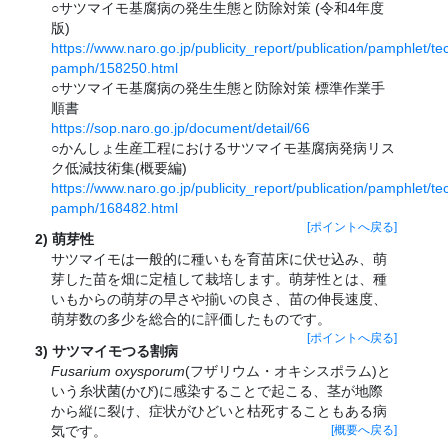
○サツマイモ基腐病の発生生態と防除対策 (令和4年度
版)
https://www.naro.go.jp/publicity_report/publication/pamphlet/te
pamph/158250.html
○サツマイモ基腐病の発生生態と防除対策 標準作業手
順書
https://sop.naro.go.jp/document/detail/66
○かんしょ生産工程におけるサツマイモ基腐病発病リス
ク低減技術集(概要編)
https://www.naro.go.jp/publicity_report/publication/pamphlet/te
pamph/168482.html
[ポイントへ戻る]
萌芽性
サツマイモは一般的に種いもを育苗床に伏せ込み、萌
芽した苗を畑に定植して栽培します。萌芽性とは、種
いもからの萌芽の早さや揃いの良さ、苗の伸長速度、
萌芽数の多少を総合的に評価したものです。
[ポイントへ戻る]
サツマイモつる割病
Fusarium oxysporum
(フザリウム・オキシスポラム)と
いう糸状菌(かび)に感染することで起こる、茎が地際
から縦に裂け、症状がひどいと枯死することもある病
気です。
[概要へ戻る]