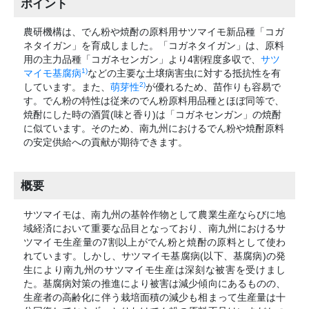
ポイント
農研機構は、でん粉や焼酎の原料用サツマイモ新品種「コガ
ネタイガン」を育成しました。「コガネタイガン」は、原料
用の主力品種「コガネセンガン」より4割程度多収で、
サツ
1)
マイモ基腐病
などの主要な土壌病害虫に対する抵抗性を有
2)
しています。また、
萌芽性
が優れるため、苗作りも容易で
す。でん粉の特性は従来のでん粉原料用品種とほぼ同等で、
焼酎にした時の酒質(味と香り)は「コガネセンガン」の焼酎
に似ています。そのため、南九州におけるでん粉や焼酎原料
の安定供給への貢献が期待できます。
概要
サツマイモは、南九州の基幹作物として農業生産ならびに地
域経済において重要な品目となっており、南九州におけるサ
ツマイモ生産量の7割以上がでん粉と焼酎の原料として使わ
れています。しかし、サツマイモ基腐病(以下、基腐病)の発
生により南九州のサツマイモ生産は深刻な被害を受けまし
た。基腐病対策の推進により被害は減少傾向にあるものの、
生産者の高齢化に伴う栽培面積の減少も相まって生産量は十