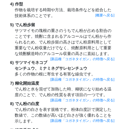
作型
作物を栽培する時期や方法、栽培条件などを総合した
技術体系のことです。
[概要へ戻る]
でん粉歩留
サツマイモの塊根の重さのうちでん粉が占める割合の
ことです。焼酎に含まれるアルコールはでん粉から作
られるため、でん粉歩留の高さはでん粉原料用として
重要なでん粉収量だけでなく、焼酎原料用として重要
な焼酎醸造時のアルコール収量の高さに直結します。
[新品種「コガネタイガン」の特徴へ戻る]
サツマイモネコブ
センチュウ、ミナミネグサレセンチュウ
多くの作物の根に寄生する有害な線虫です。
[新品種「コガネタイガン」の特徴へ戻る]
糊化開始温度
でん粉と水を混ぜて加熱した時、糊状になり始める温
度のことで、でん粉の性質を表す項目の一つです。
[新品種「コガネタイガン」の特徴へ戻る]
でん粉の白度
でん粉の白さを表す規格です。粉体白度計で測定した
数値で、この数値が高いほど白さが強く優れることを
示します。
[新品種「コガネタイガン」の特徴へ戻る]