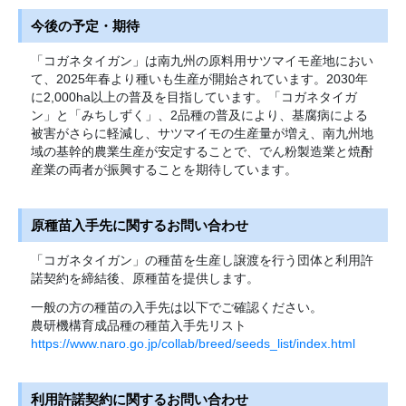
今後の予定・期待
「コガネタイガン」は南九州の原料用サツマイモ産地におい
て、2025年春より種いも生産が開始されています。2030年
に2,000ha以上の普及を目指しています。「コガネタイガ
ン」と「みちしずく」、2品種の普及により、基腐病による
被害がさらに軽減し、サツマイモの生産量が増え、南九州地
域の基幹的農業生産が安定することで、でん粉製造業と焼酎
産業の両者が振興することを期待しています。
原種苗入手先に関するお問い合わせ
「コガネタイガン」の種苗を生産し譲渡を行う団体と利用許
諾契約を締結後、原種苗を提供します。
一般の方の種苗の入手先は以下でご確認ください。
農研機構育成品種の種苗入手先リスト
https://www.naro.go.jp/collab/breed/seeds_list/index.html
利用許諾契約に関するお問い合わせ