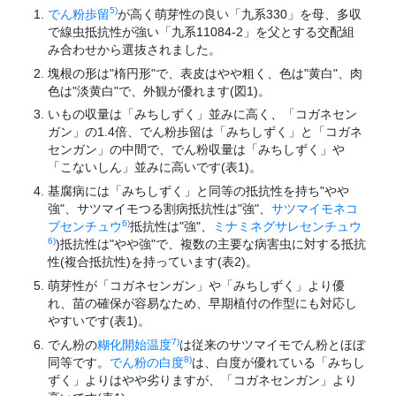
5)
でん粉歩留
が高く萌芽性の良い「九系330」を母、多収
で線虫抵抗性が強い「九系11084-2」を父とする交配組
み合わせから選抜されました。
塊根の形は"楕円形"で、表皮はやや粗く、色は"黄白"、肉
色は"淡黄白"で、外観が優れます(図1)。
いもの収量は「みちしずく」並みに高く、「コガネセン
ガン」の1.4倍、でん粉歩留は「みちしずく」と「コガネ
センガン」の中間で、でん粉収量は「みちしずく」や
「こないしん」並みに高いです(表1)。
基腐病には「みちしずく」と同等の抵抗性を持ち"やや
強"、サツマイモつる割病抵抗性は"強"、
サツマイモネコ
6)
ブセンチュウ
抵抗性は"強"、
ミナミネグサレセンチュウ
6)
)抵抗性は"やや強"で、複数の主要な病害虫に対する抵抗
性(複合抵抗性)を持っています(表2)。
萌芽性が「コガネセンガン」や「みちしずく」より優
れ、苗の確保が容易なため、早期植付の作型にも対応し
やすいです(表1)。
7)
でん粉の
糊化開始温度
は従来のサツマイモでん粉とほぼ
8)
同等です。
でん粉の白度
は、白度が優れている「みちし
ずく」よりはやや劣りますが、「コガネセンガン」より