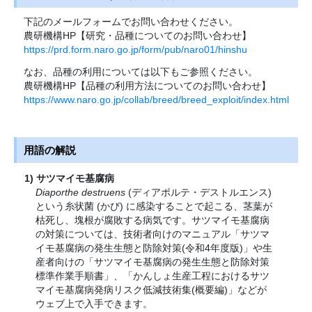
下記のメールフォームでお問い合わせください。
農研機構HP【研究・品種についてのお問い合わせ】
https://prd.form.naro.go.jp/form/pub/naro01/hinshu
なお、品種の利用については以下もご参照ください。
農研機構HP【品種の利用方法についてのお問い合わせ】
https://www.naro.go.jp/collab/breed/breed_exploit/index.html
用語の解説
サツマイモ基腐病
Diaporthe destruens
(ディアポルテ・デストルエンス)
という糸状菌 (かび) に感染することで起こる、茎葉が
枯死し、塊根が腐敗する病気です。サツマイモ基腐病
の対策については、技術者向けのマニュアル「サツマ
イモ基腐病の発生生態と防除対策(令和4年度版)」や生
産者向けの「サツマイモ基腐病の発生生態と防除対策
標準作業手順書」、「かんしょ生産工程におけるサツ
マイモ基腐病発病リスク低減技術集(概要編)」などが
ウェブ上で入手できます。