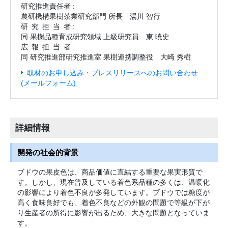
研究推進責任者 :
農研機構果樹茶業研究部門 所長 湯川 智行
研究担当
者 :
同 果樹品種育成研究領域 上級研究員 東 暁史
広報担当
者 :
同 研究推進部研究推進室 果樹連携調整役 大崎 秀樹
取材のお申し込み・プレスリリースへのお問い合わせ
(メールフォーム)
詳細情報
開発の社会的背景
ブドウの果皮色は、商品価値に直結する重要な果実形質で
す。しかし、現在普及している着色系品種の多くは、温暖化
の影響により着色不良が多発しています。ブドウでは糖度が
高く食味良好でも、着色不良などの外観の問題で等級が下が
り生産者の所得に影響が出るため、大きな問題となっていま
す。