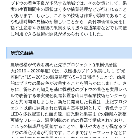
ブドウの着色不良が多発する地域では、その対策として、果
実の生育期間中の環状はく皮や摘葉処理などが行われること
があります。しかし、これらの技術は作業が煩雑であること
や処理時期の見極めが難しいことから、高付加価値販売を目
指す生産者や収穫後の果実を取り扱う流通業者などでも簡便
に利用できる技術の開発が求められていました。
研究の経緯
農研機構が代表を務めた先導プロジェクト((果樹供給拡
大)2016～2020年度)では、収穫後のブドウ果実に対して"光
照射"と"15～20°Cの温度処理"を5～9日間行うことで、効果
的にブドウの果皮色が改善することを明らかにしました。さ
らに、得られた知見を基に収穫後のブドウの着色を実用レベ
ルで改善する果実発色促進装置を山口県産業技術センターな
どと共同開発しました。新たに開発した装置は、上記プロジ
ェクト以前に開発された装置を基本技術として、青色チップ
LEDを多数配置した面光源、面光源と果実までの距離を調整
可能なフレーム、温度制御のための容器で構成されており、
これらの構成品を調整することで、形状や大きさが異なるブ
ドウの着色促進が可能です。これまではリーフレットなどに