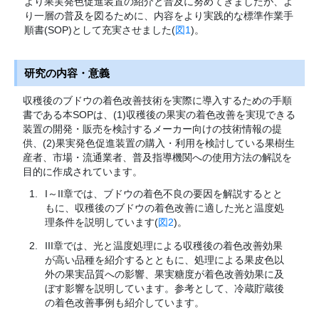
より果実発色促進装置の紹介と普及に努めてきましたが、よ
り一層の普及を図るために、内容をより実践的な標準作業手
順書(SOP)として充実させました(
図1
)。
研究の内容・意義
収穫後のブドウの着色改善技術を実際に導入するための手順
書である本SOPは、(1)収穫後の果実の着色改善を実現できる
装置の開発・販売を検討するメーカー向けの技術情報の提
供、(2)果実発色促進装置の購入・利用を検討している果樹生
産者、市場・流通業者、普及指導機関への使用方法の解説を
目的に作成されています。
I～II章では、ブドウの着色不良の要因を解説するとと
もに、収穫後のブドウの着色改善に適した光と温度処
理条件を説明しています(
図2
)。
III章では、光と温度処理による収穫後の着色改善効果
が高い品種を紹介するとともに、処理による果皮色以
外の果実品質への影響、果実糖度が着色改善効果に及
ぼす影響を説明しています。参考として、冷蔵貯蔵後
の着色改善事例も紹介しています。