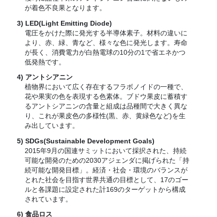
が着色不良果となります。
LED(Light Emitting Diode)
電圧をかけた際に発光する半導体素子。材料の違いに
より、赤、緑、青など、様々な色に発光します。寿命
が長く、消費電力が白熱電球の10分の1で省エネかつ
低発熱です。
アントシアニン
植物界において広く存在するフラボノイドの一種で、
花や果実の色を表現する色素体。ブドウ果皮に蓄積す
るアントシアニンの含量と組成は品種間で大きく異な
り、これが果皮色の多様性(黒、赤、黄緑色など)を生
み出しています。
SDGs(Sustainable Development Goals)
2015年9月の国連サミットにおいて採択された、持続
可能な開発のための2030アジェンダに掲げられた「持
続可能な開発目標」。経済・社会・環境のバランスが
とれた社会を目指す世界共通の目標として、17のゴー
ルと各課題に設定された計169のターゲットから構成
されています。
食品ロス