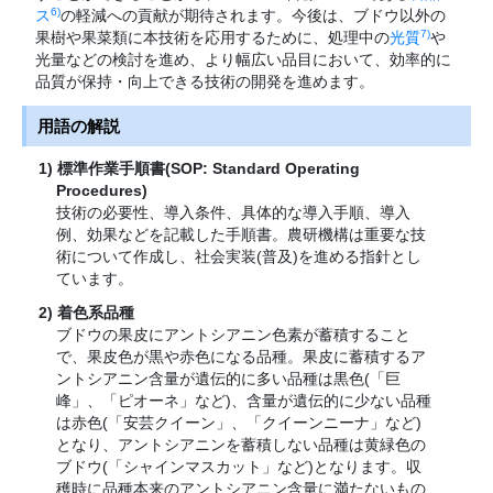
6)
ス
の軽減への貢献が期待されます。今後は、ブドウ以外の
7)
果樹や果菜類に本技術を応用するために、処理中の
光質
や
光量などの検討を進め、より幅広い品目において、効率的に
品質が保持・向上できる技術の開発を進めます。
用語の解説
標準作業手順書(SOP: Standard Operating
Procedures)
技術の必要性、導入条件、具体的な導入手順、導入
例、効果などを記載した手順書。農研機構は重要な技
術について作成し、社会実装(普及)を進める指針とし
ています。
着色系品種
ブドウの果皮にアントシアニン色素が蓄積すること
で、果皮色が黒や赤色になる品種。果皮に蓄積するア
ントシアニン含量が遺伝的に多い品種は黒色(「巨
峰」、「ピオーネ」など)、含量が遺伝的に少ない品種
は赤色(「安芸クイーン」、「クイーンニーナ」など)
となり、アントシアニンを蓄積しない品種は黄緑色の
ブドウ(「シャインマスカット」など)となります。収
穫時に品種本来のアントシアニン含量に満たないもの