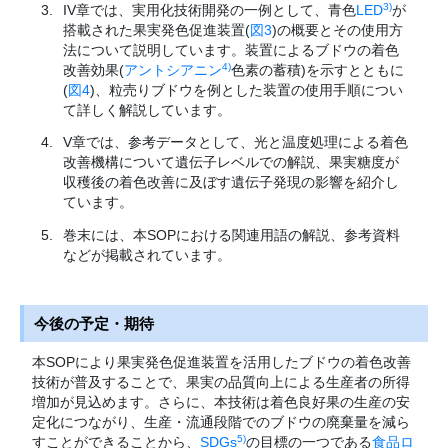
3)
IV章では、実用化技術開発の一例として、青色
LED
が
搭載された果実発色促進装置(
図3
)の概要とその使用方
法について説明しています。装置によるブドウの着色
4)
改善効果(
アントシアニン
色素の蓄積)を示すとともに
(
図4
)、粒売りブドウを例とした装置の使用手順につい
て詳しく解説しています。
V章では、参考データとして、光と温度処理による着色
改善機構について遺伝子レベルでの解説、果実糖度が
収穫後の着色改善に及ぼす遺伝子発現の影響を紹介し
ています。
巻末には、本SOPにおける関連用語の解説、参考資料
などが掲載されています。
今後の予定・期待
本SOPにより果実発色促進装置を活用したブドウの着色改善
技術が普及することで、果実の品質向上による生産者の所得
増加が見込めます。さらに、本技術は着色良好果の生産の安
定化につながり、生産・流通段階でのブドウの廃棄量を減ら
5)
すことができることから、
SDGs
の目標の一つである
食品ロ