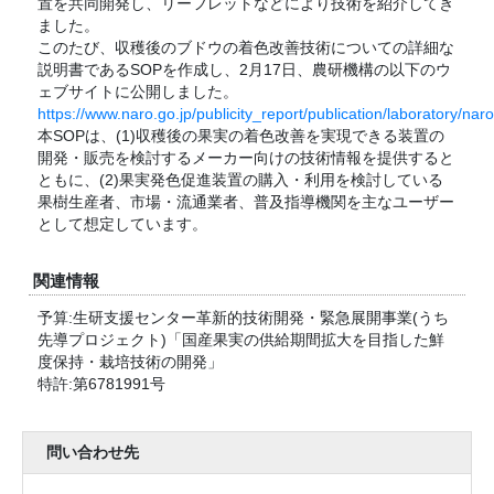
置を共同開発し、リーフレットなどにより技術を紹介してき
ました。
このたび、収穫後のブドウの着色改善技術についての詳細な
説明書であるSOPを作成し、2月17日、農研機構の以下のウ
ェブサイトに公開しました。
https://www.naro.go.jp/publicity_report/publication/laboratory/na
本SOPは、(1)収穫後の果実の着色改善を実現できる装置の
開発・販売を検討するメーカー向けの技術情報を提供すると
ともに、(2)果実発色促進装置の購入・利用を検討している
果樹生産者、市場・流通業者、普及指導機関を主なユーザー
として想定しています。
関連情報
予算:生研支援センター革新的技術開発・緊急展開事業(うち
先導プロジェクト)「国産果実の供給期間拡大を目指した鮮
度保持・栽培技術の開発」
特許:第6781991号
問い合わせ先