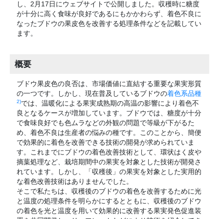
し、2月17日にウェブサイトで公開しました。収穫時に糖度
が十分に高く食味が良好であるにもかかわらず、着色不良に
なったブドウの果皮色を改善する処理条件などを記載してい
ます。
概要
ブドウ果皮色の良否は、市場価値に直結する重要な果実形質
の一つです。しかし、現在普及しているブドウの
着色系品種
2)
では、温暖化による果実成熟期の高温の影響により着色不
良となるケースが増加しています。ブドウでは、糖度が十分
で食味良好でも色ムラなどの外観の問題で等級が下がるた
め、着色不良は生産者の悩みの種です。このことから、簡便
で効果的に着色を改善できる技術の開発が求められていま
す。これまでにブドウの着色改善技術として、環状はく皮や
摘葉処理など、栽培期間中の果実を対象とした技術が開発さ
れています。しかし、「収穫後」の果実を対象とした実用的
な着色改善技術はありませんでした。
そこで私たちは、収穫後のブドウの着色を改善するために光
と温度の処理条件を明らかにするとともに、収穫後のブドウ
の着色を光と温度を用いて効果的に改善する果実発色促進装