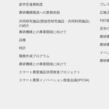
産学官連携制度
プレ
農研機構職員への業務依頼
広報
刊行
共同研究施設(開放型研究施設・共同利用施設)
の紹介
見学
農研機構との事業開発に向けて
農研
品種
農研
特許
イベ
職務作成プログラム
農研機
農研機構との事業開発に向けて
スマート農業施設供用推進プロジェクト
スマート農業イノベーション推進会議(IPCSA)