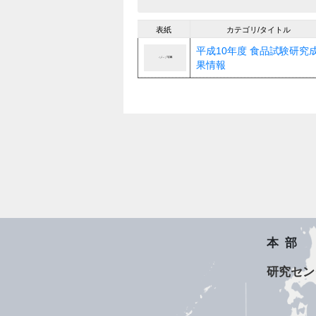
表紙
カテゴリ/タイトル
平成10年度 食品試験研究
果情報
本部
研究セン