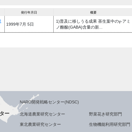
発行年月日
概要
成
1)普及に移しうる成果 茶生葉中のγ-アミ
1999年7月 5日
ノ酪酸(GABA)含量の新...
NARO開発戦略センター(NDSC)
ター
北海道農業研究センター
野菜花き研究部門
東北農業研究センター
生物機能利用研究部門