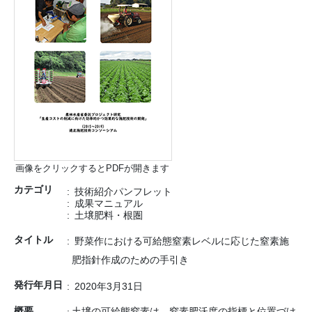
画像をクリックするとPDFが開きます
カテゴリ
技術紹介パンフレット
成果マニュアル
土壌肥料・根圏
タイトル
野菜作における可給態窒素レベルに応じた窒素施
肥指針作成のための手引き
発行年月日
2020年3月31日
概要
土壌の可給態窒素は、窒素肥沃度の指標と位置づけ