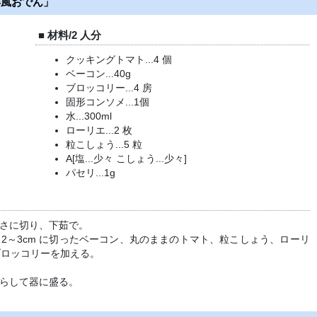
洋風おでん」
■ 材料/2 人分
クッキングトマト...4 個
ベーコン...40g
ブロッコリー...4 房
固形コンソメ...1個
水...300ml
ローリエ...2 枚
粒こしょう...5 粒
A[塩...少々 こしょう...少々]
パセリ...1g
さに切り、下茹で。
2～3cm に切ったベーコン、丸のままのトマト、粒こしょう、ローリ
ブロッコリーを加える。
らして器に盛る。