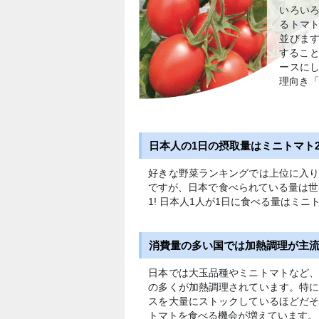
いろいろ
るトマ
並びま
すること
ースに
理向き
日本人の1日の摂取量はミニトマト
好きな野菜ランキングでは上位に入
ですが、日本で食べられている量は世
1! 日本人1人が1日に食べる量はミ
消費量の多い国では加熱調理が主
日本では大玉品種やミニトマトなど
の多くが加熱調理されています。特
スを大量にストックしているほどだ
トマトを食べる機会が増えています。