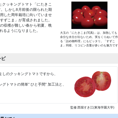
たクッキングトマト「にたきこ
。しかし8月前後の限られた期
用した周年栽培に向いていませ
すずこま」が育成されました。
の収穫が難しい春から初夏、晩
れるようになりました。
大玉の「にたきこま(写真)」は、加熱しても
余分な水分が出ないため、実をくりぬいて作
る「詰め物料理」にもピッタリ。「すずこ
ま」同様、リコピン含量が多いのも魅力です
シピ
よしのクッキングトマトですから、
グトマトの簡単" ひと手間" 加工法と、
監修:西堀すき江(東海学園大学)