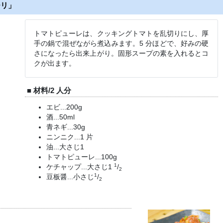
チリ」
トマトピューレは、クッキングトマトを乱切りにし、厚
手の鍋で混ぜながら煮込みます。5 分ほどで、好みの硬
さになったら出来上がり。固形スープの素を入れるとコ
クが出ます。
■ 材料/2 人分
エビ...200g
酒...50ml
青ネギ...30g
ニンニク...1 片
油...大さじ1
トマトピューレ...100g
1
ケチャップ...大さじ1
/
2
1
豆板醤...小さじ
/
2