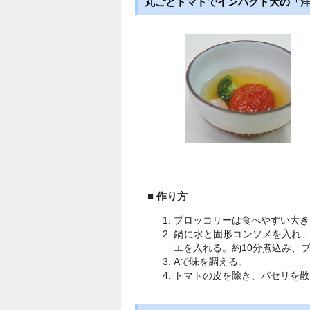
丸ごとトマトでインパクト大の「
■ 作り方
ブロッコリーは食べやすい大き
鍋に水と固形コンソメを入れ、
エを入れる。約10分煮込み、
Aで味を調える。
トマトの皮を除き、パセリを散