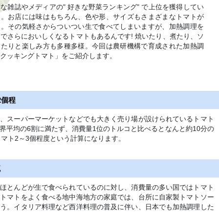
な雑誌やメディアの" 好きな野菜ランキング" で上位を獲得してい
ト。お店には味はもちろん、色や形、サイズもさまざまなトマトが
す。その気軽さからついつい生で食べてしまいますが、加熱調理を
でさらにおいしくなるトマトもあるんです! 焼いたり、煮たり、ソ
したりと楽しみ方も多種多様。今回は農研機構で育成された加熱調
「クッキングトマト」をご紹介します。
2個程
り、スーパーマーケットなどでも大きく売り場が設けられているトマト
界平均の6割に満たず、消費量1位のトルコと比べるとなんと約10分の
ニトマト2～3個程度という計算になります。
流
、ほとんどが生で食べられているのに対し、消費量の多い国ではトマト
にトマトをよく食べる地中海地方の家庭では、台所に自家製トマトソー
そう。イタリア料理など西洋料理の普及に伴い、日本でも加熱調理した