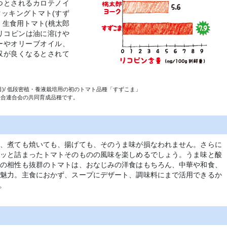
つとされるカロテノイ
ッキングトマト(すず
、生食用トマト(桃太郎
リコピンは油に溶けや
ーやオリーブオイル、
収が良くなるとされて
月7 日)/ 低段密植・養液栽培用の初のトマト品種「すずこま」
組合連合会の共同育成品種です。
め、煮ても焼いても、揚げても、そのうま味が損なわれません。さらに
ュッと詰まったトマトそのものの風味を楽しめるでしょう。うま味と酸
との相性も抜群のトマトは、おなじみの洋食はもちろん、中華や和食、
も魅力。主食におかず、スープにデザート、調味料にまで活用できるか
。