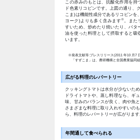
この赤みのもとは、抗酸化作用を持
ド色素リコピンです。上図の通り、ク
こま)は機能性成分であるリコピンを
※
ヨーク)よりも多く含みます
。また
すいため、炒めたり焼いたり、バタ
油を使った料理として摂取すると吸
います。
※発表文献等:プレスリリース(2011 年10 
「すずこま」は、農研機構と全国農業協同
広がる料理のレパートリー
クッキングトマトは水分が少ないた
ドライトマトや、蒸し料理なら、ギ
味、甘みのバランスが良く、肉や魚
さまざまな料理に取り入れやすいの
ら、料理のレパートリーが広がります
年間通して食べられる