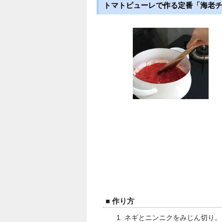
トマトピューレで作る定番「海老
■ 作り方
ネギとニンニクをみじん切り。