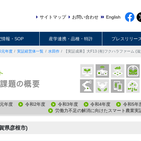
サイトマップ
お問い合わせ
English
究情報・SOP
産学連携・品種・特許
プレスリリー
和元年度
実証経営体一覧
水田作
【実証成果】大F13 (有)フクハラファーム (
元年度
令和2年度
令和3年度
令和4年度
令和5年
労働力不足の解消に向けたスマート農業実
滋賀県彦根市)