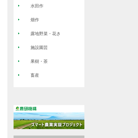
水田作
畑作
露地野菜・花き
施設園芸
果樹・茶
畜産