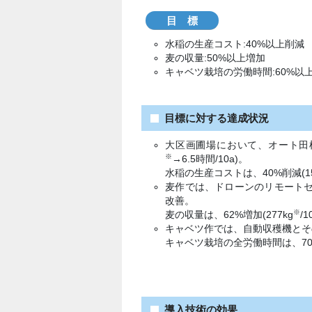
目
標
水稲の生産コスト:40%以上削減
麦の収量:50%以上増加
キャベツ栽培の労働時間:60%以
目標に対する達成状況
大区画圃場において、オート田植
※
→6.5時間/10a)。
水稲の生産コストは、40%削減(15
麦作では、ドローンのリモートセ
改善。
※
麦の収量は、62%増加(277kg
/
キャベツ作では、自動収穫機とそのA
キャベツ栽培の全労働時間は、70%削
導入技術の効果