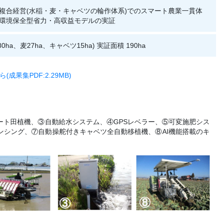
複合経営(水稲・麦・キャベツの輪作体系)でのスマート農業一貫体
環境保全型省力・高収益モデルの実証
180ha、麦27ha、キャベツ15ha) 実証面積 190ha
果集PDF:2.29MB)
ート田植機、③自動給水システム、④GPSレベラー、⑤可変施肥シス
ンシング、⑦自動操舵付きキャベツ全自動移植機、⑧AI機能搭載のキ