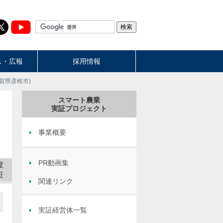
ス・広報
採用情報
滋賀県彦根市)
事業概要
PR動画集
度
証
関連リンク
実証経営体一覧