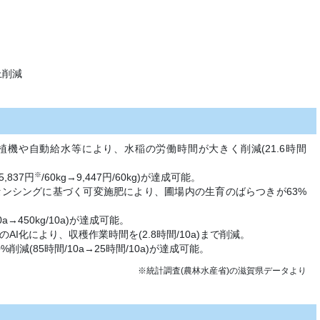
上削減
機や自動給水等により、水稲の労働時間が大きく削減(21.6時間
※
,837円
/60kg→9,447円/60kg)が達成可能。
ンシングに基づく可変施肥により、圃場内の生育のばらつきが63%
10a→450kg/10a)が達成可能。
I化により、収穫作業時間を(2.8時間/10a)まで削減。
減(85時間/10a→25時間/10a)が達成可能。
※統計調査(農林水産省)の滋賀県データより