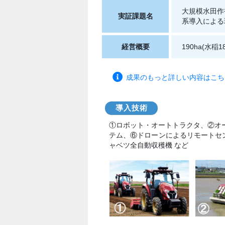
大規模水田作
実証課題名
系導入による
経営概要
190ha(水稲
成果のもっと詳しい内容はこちら(成
導入技
術
①ロボット・オートトラクタ、②オ
テム、⑥ドローンによるリモートセ
ャベツ全自動収穫機 など