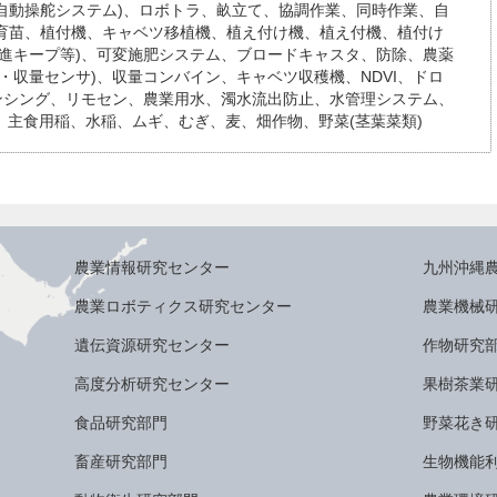
(自動操舵システム)、ロボトラ、畝立て、協調作業、同時作業、自
、育苗、植付機、キャベツ移植機、植え付け機、植え付機、植付け
直進キープ等)、可変施肥システム、ブロードキャスタ、防除、農薬
・収量センサ)、収量コンバイン、キャベツ収穫機、NDVI、ドロ
センシング、リモセン、農業用水、濁水流出防止、水管理システム、
、主食用稲、水稲、ムギ、むぎ、麦、畑作物、野菜(茎葉菜類)
農業情報研究センター
九州沖縄
農業ロボティクス研究センター
農業機械
遺伝資源研究センター
作物研究
高度分析研究センター
果樹茶業
食品研究部門
野菜花き
畜産研究部門
生物機能