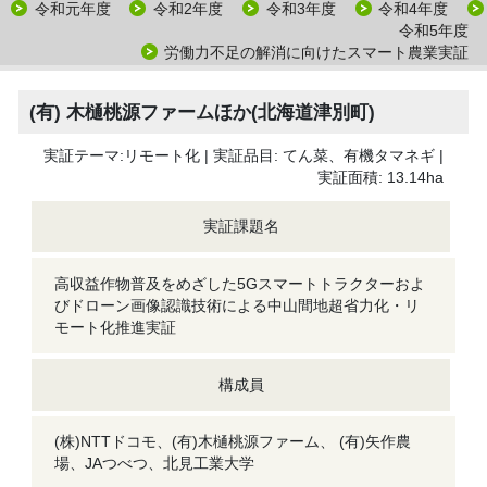
令和元年度
令和2年度
令和3年度
令和4年度
令和5年度
労働力不足の解消に向けたスマート農業実証
(有) 木樋桃源ファームほか(北海道津別町)
実証テーマ:リモート化 | 実証品目: てん菜、有機タマネギ |
実証面積: 13.14ha
実証課題名
高収益作物普及をめざした5Gスマートトラクターおよ
びドローン画像認識技術による中山間地超省力化・リ
モート化推進実証
構成員
(株)NTTドコモ、(有)木樋桃源ファーム、 (有)矢作農
場、JAつべつ、北見工業大学