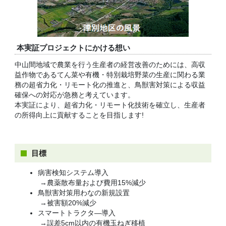
本実証プロジェクトにかける想い
中山間地域で農業を行う生産者の経営改善のためには、高収
益作物であるてん菜や有機・特別栽培野菜の生産に関わる業
務の超省力化・リモート化の推進と、鳥獣害対策による収益
確保への対応が急務と考えています。
本実証により、超省力化・リモート化技術を確立し、生産者
の所得向上に貢献することを目指します!
目標
病害検知システム導入
→農薬散布量および費用15%減少
鳥獣害対策用わなの新規設置
→被害額20%減少
スマートトラクタ―導入
→誤差5cm以内の有機玉ねぎ移植